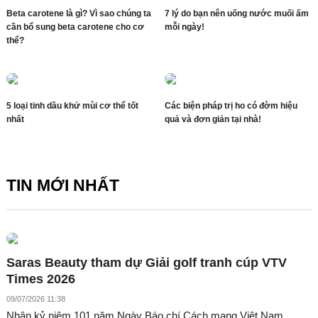
Beta carotene là gì? Vì sao chúng ta
7 lý do bạn nên uống nước muối ấm
cần bổ sung beta carotene cho cơ
mỗi ngày!
thể?
5 loại tinh dầu khử mùi cơ thể tốt
Các biện pháp trị ho có đờm hiệu
nhất
quả và đơn giản tại nhà!
TIN MỚI NHẤT
Saras Beauty tham dự Giải golf tranh cúp VTV
Times 2026
09/07/2026 11:38
Nhân kỷ niệm 101 năm Ngày Báo chí Cách mạng Việt Nam