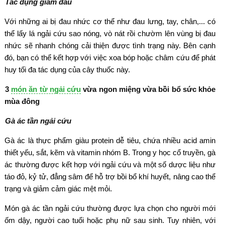
Tác dụng giảm đau
Với những ai bị đau nhức cơ thể như đau lưng, tay, chân,... có
thể lấy lá ngải cứu sao nóng, vò nát rồi chườm lên vùng bị đau
nhức sẽ nhanh chóng cải thiện được tình trạng này. Bên cạnh
đó, bạn có thể kết hợp với việc xoa bóp hoặc châm cứu để phát
huy tối đa tác dụng của cây thuốc này.
3
món ăn từ ngải cứu
vừa ngon miệng vừa bồi bổ sức khỏe
mùa đông
Gà ác tần ngải cứu
Gà ác là thực phẩm giàu protein dễ tiêu, chứa nhiều acid amin
thiết yếu, sắt, kẽm và vitamin nhóm B. Trong y học cổ truyền, gà
ác thường được kết hợp với ngải cứu và một số dược liệu như
táo đỏ, kỷ tử, đẳng sâm để hỗ trợ bồi bổ khí huyết, nâng cao thể
trạng và giảm cảm giác mệt mỏi.
Món gà ác tần ngải cứu thường được lựa chọn cho người mới
ốm dậy, người cao tuổi hoặc phụ nữ sau sinh. Tuy nhiên, với