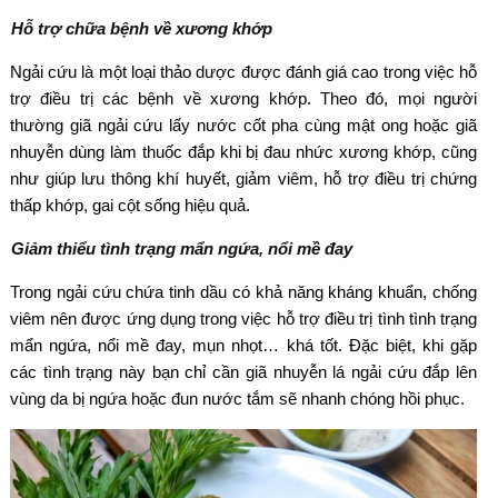
Hỗ trợ chữa bệnh về xương khớp
Ngải cứu là một loại thảo dược được đánh giá cao trong việc hỗ
trợ điều trị các bệnh về xương khớp. Theo đó, mọi người
thường giã ngải cứu lấy nước cốt pha cùng mật ong hoặc giã
nhuyễn dùng làm thuốc đắp khi bị đau nhức xương khớp, cũng
như giúp lưu thông khí huyết, giảm viêm, hỗ trợ điều trị chứng
thấp khớp, gai cột sống hiệu quả.
Giảm thiểu tình trạng mẩn ngứa, nổi mề đay
Trong ngải cứu chứa tinh dầu có khả năng kháng khuẩn, chống
viêm nên được ứng dụng trong việc hỗ trợ điều trị tình tình trạng
mẩn ngứa, nổi mề đay, mụn nhọt… khá tốt. Đặc biệt, khi gặp
các tình trạng này bạn chỉ cần giã nhuyễn lá ngải cứu đắp lên
vùng da bị ngứa hoặc đun nước tắm sẽ nhanh chóng hồi phục.