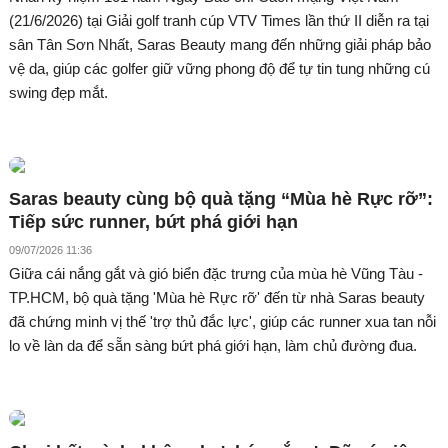
(21/6/2026) tại Giải golf tranh cúp VTV Times lần thứ II diễn ra tại
sân Tân Sơn Nhất, Saras Beauty mang đến những giải pháp bảo
vệ da, giúp các golfer giữ vững phong độ để tự tin tung những cú
swing đẹp mắt.
Saras beauty cùng bộ quà tặng “Mùa hè Rực rỡ”:
Tiếp sức runner, bứt phá giới hạn
09/07/2026 11:36
Giữa cái nắng gắt và gió biển đặc trưng của mùa hè Vũng Tàu -
TP.HCM, bộ quà tặng 'Mùa hè Rực rỡ' đến từ nhà Saras beauty
đã chứng minh vị thế 'trợ thủ đắc lực', giúp các runner xua tan nỗi
lo về làn da để sẵn sàng bứt phá giới hạn, làm chủ đường đua.