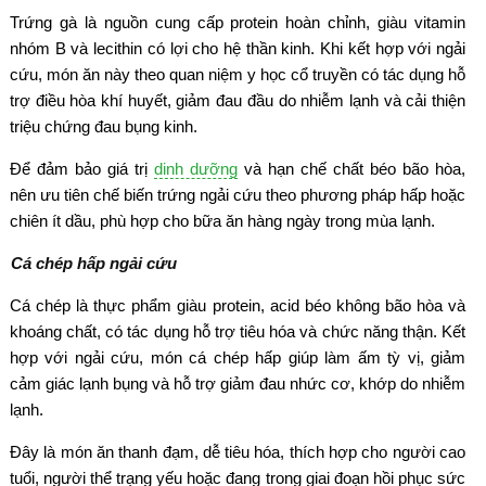
Trứng gà là nguồn cung cấp protein hoàn chỉnh, giàu vitamin
nhóm B và lecithin có lợi cho hệ thần kinh. Khi kết hợp với ngải
cứu, món ăn này theo quan niệm y học cổ truyền có tác dụng hỗ
trợ điều hòa khí huyết, giảm đau đầu do nhiễm lạnh và cải thiện
triệu chứng đau bụng kinh.
Để đảm bảo giá trị
dinh dưỡng
và hạn chế chất béo bão hòa,
nên ưu tiên chế biến trứng ngải cứu theo phương pháp hấp hoặc
chiên ít dầu, phù hợp cho bữa ăn hàng ngày trong mùa lạnh.
Cá chép hấp ngải cứu
Cá chép là thực phẩm giàu protein, acid béo không bão hòa và
khoáng chất, có tác dụng hỗ trợ tiêu hóa và chức năng thận. Kết
hợp với ngải cứu, món cá chép hấp giúp làm ấm tỳ vị, giảm
cảm giác lạnh bụng và hỗ trợ giảm đau nhức cơ, khớp do nhiễm
lạnh.
Đây là món ăn thanh đạm, dễ tiêu hóa, thích hợp cho người cao
tuổi, người thể trạng yếu hoặc đang trong giai đoạn hồi phục sức