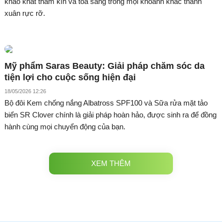
khao khát thầm kín và tỏa sáng trong mọi khoảnh khắc thanh
xuân rực rỡ.
Mỹ phẩm Saras Beauty: Giải pháp chăm sóc da
tiện lợi cho cuộc sống hiện đại
18/05/2026 12:26
Bộ đôi Kem chống nắng Albatross SPF100 và Sữa rửa mặt tảo
biển SR Clover chính là giải pháp hoàn hảo, được sinh ra để đồng
hành cùng mọi chuyển động của bạn.
XEM THÊM