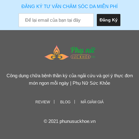
ĐĂNG KÝ TƯ VẤN CHĂM SÓC DA MIỄN PHÍ
Công dụng chữa bệnh thần kỳ của ngải cứu và gợi ý thực đơn
món ngon mỗi ngày | Phụ Nữ Sức Khỏe
REVIEW
BLOG
MÃ GIẢM GIÁ
© 2021 phunusuckhoe.vn