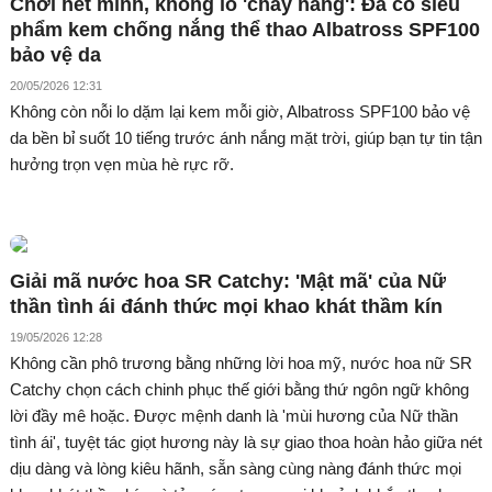
Chơi hết mình, không lo 'cháy nắng': Đã có siêu
phẩm kem chống nắng thể thao Albatross SPF100
bảo vệ da
20/05/2026 12:31
Không còn nỗi lo dặm lại kem mỗi giờ, Albatross SPF100 bảo vệ
da bền bỉ suốt 10 tiếng trước ánh nắng mặt trời, giúp bạn tự tin tận
hưởng trọn vẹn mùa hè rực rỡ.
Giải mã nước hoa SR Catchy: 'Mật mã' của Nữ
thần tình ái đánh thức mọi khao khát thầm kín
19/05/2026 12:28
Không cần phô trương bằng những lời hoa mỹ, nước hoa nữ SR
Catchy chọn cách chinh phục thế giới bằng thứ ngôn ngữ không
lời đầy mê hoặc. Được mệnh danh là 'mùi hương của Nữ thần
tình ái', tuyệt tác giọt hương này là sự giao thoa hoàn hảo giữa nét
dịu dàng và lòng kiêu hãnh, sẵn sàng cùng nàng đánh thức mọi