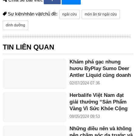
Sự kiện/nhân vật/chủ đề:
ngải cứu
món ăn từ ngải cứu
dinh dưỡng
TIN LIÊN QUAN
Khám phá gạc nhung
hươu ByPlay Sumo Deer
Antler Liquid cùng doanh
nhân Maria Tuyền
02/07/2024 07:36
Herbalife Việt Nam đạt
giải thưởng “Sản Phẩm
Vàng Vì Sức Khỏe Cộng
Đồng năm 2024”
08/05/2024 09:53
Những điều nên và không
nên chăm sóc da trước và