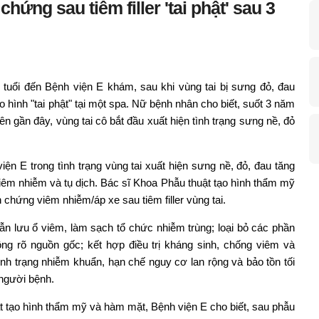
chứng sau tiêm filler 'tai phật' sau 3
 tuổi đến Bệnh viện E khám, sau khi vùng tai bị sưng đỏ, đau
ạo hình "tai phật" tại một spa. Nữ bệnh nhân cho biết, suốt 3 năm
iên gần đây, vùng tai cô bắt đầu xuất hiện tình trạng sưng nề, đỏ
ện E trong tình trạng vùng tai xuất hiện sưng nề, đỏ, đau tăng
iêm nhiễm và tụ dịch. Bác sĩ Khoa Phẫu thuật tạo hình thẩm mỹ
chứng viêm nhiễm/áp xe sau tiêm filler vùng tai.
ẫn lưu ổ viêm, làm sạch tổ chức nhiễm trùng; loại bỏ các phần
ng rõ nguồn gốc; kết hợp điều trị kháng sinh, chống viêm và
h trạng nhiễm khuẩn, hạn chế nguy cơ lan rộng và bảo tồn tối
 người bệnh.
 tạo hình thẩm mỹ và hàm mặt, Bệnh viện E cho biết, sau phẫu