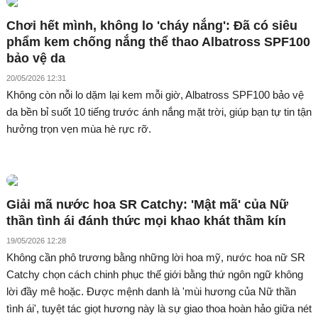
Chơi hết mình, không lo 'cháy nắng': Đã có siêu
phẩm kem chống nắng thể thao Albatross SPF100
bảo vệ da
20/05/2026 12:31
Không còn nỗi lo dặm lại kem mỗi giờ, Albatross SPF100 bảo vệ
da bền bỉ suốt 10 tiếng trước ánh nắng mặt trời, giúp bạn tự tin tận
hưởng trọn vẹn mùa hè rực rỡ.
Giải mã nước hoa SR Catchy: 'Mật mã' của Nữ
thần tình ái đánh thức mọi khao khát thầm kín
19/05/2026 12:28
Không cần phô trương bằng những lời hoa mỹ, nước hoa nữ SR
Catchy chọn cách chinh phục thế giới bằng thứ ngôn ngữ không
lời đầy mê hoặc. Được mệnh danh là 'mùi hương của Nữ thần
tình ái', tuyệt tác giọt hương này là sự giao thoa hoàn hảo giữa nét