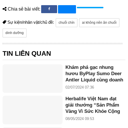
Chia sẻ bài viết:
Sự kiện/nhân vật/chủ đề:
chuối chín
ai không nên ăn chuối
dinh dưỡng
TIN LIÊN QUAN
Khám phá gạc nhung
hươu ByPlay Sumo Deer
Antler Liquid cùng doanh
nhân Maria Tuyền
02/07/2024 07:36
Herbalife Việt Nam đạt
giải thưởng “Sản Phẩm
Vàng Vì Sức Khỏe Cộng
Đồng năm 2024”
08/05/2024 09:53