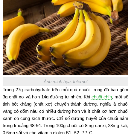
Ảnh minh họa: Internet
Trong 27g carbohydrate trên mỗi quả chuối, trong đó bao gồm
3g chất xơ và hơn 14g đường tự nhiên. Khi
chuối chín
, một số
tinh bột kháng (chất xơ) chuyển thành đường, nghĩa là chuối
vàng có đốm nâu có nhiều đường hơn và ít chất xơ hơn chuối
xanh có cùng kích thước. Chỉ số đường huyết của chuối nằm
trong khoảng 48-54. Trong 100g chuối có 8mg canxi, 28mg kali,
0,6mg sắt và các vitamin cloten,B1, B2, PP, C.