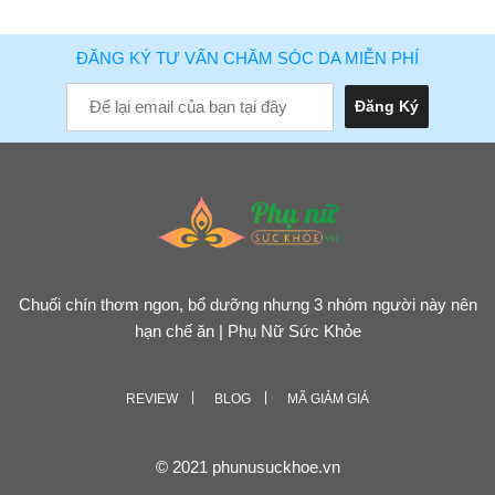
ĐĂNG KÝ TƯ VẤN CHĂM SÓC DA MIỄN PHÍ
Chuối chín thơm ngon, bổ dưỡng nhưng 3 nhóm người này nên
hạn chế ăn | Phụ Nữ Sức Khỏe
REVIEW
BLOG
MÃ GIẢM GIÁ
© 2021 phunusuckhoe.vn