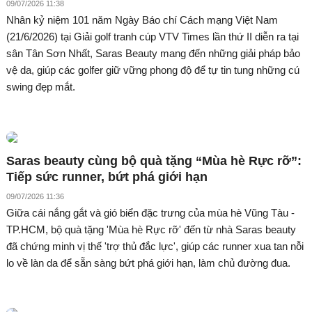
09/07/2026 11:38
Nhân kỷ niệm 101 năm Ngày Báo chí Cách mạng Việt Nam
(21/6/2026) tại Giải golf tranh cúp VTV Times lần thứ II diễn ra tại
sân Tân Sơn Nhất, Saras Beauty mang đến những giải pháp bảo
vệ da, giúp các golfer giữ vững phong độ để tự tin tung những cú
swing đẹp mắt.
Saras beauty cùng bộ quà tặng “Mùa hè Rực rỡ”:
Tiếp sức runner, bứt phá giới hạn
09/07/2026 11:36
Giữa cái nắng gắt và gió biển đặc trưng của mùa hè Vũng Tàu -
TP.HCM, bộ quà tặng 'Mùa hè Rực rỡ' đến từ nhà Saras beauty
đã chứng minh vị thế 'trợ thủ đắc lực', giúp các runner xua tan nỗi
lo về làn da để sẵn sàng bứt phá giới hạn, làm chủ đường đua.