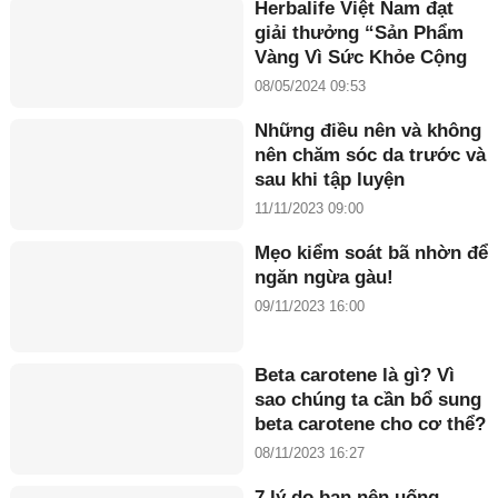
Herbalife Việt Nam đạt
giải thưởng “Sản Phẩm
Vàng Vì Sức Khỏe Cộng
Đồng năm 2024”
08/05/2024 09:53
Những điều nên và không
nên chăm sóc da trước và
sau khi tập luyện
11/11/2023 09:00
Mẹo kiểm soát bã nhờn để
ngăn ngừa gàu!
09/11/2023 16:00
Beta carotene là gì? Vì
sao chúng ta cần bổ sung
beta carotene cho cơ thể?
08/11/2023 16:27
7 lý do bạn nên uống