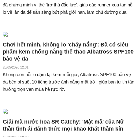
đã chứng minh vị thế 'trợ thủ đắc lực', giúp các runner xua tan nỗi
lo về làn da để sẵn sàng bứt phá giới hạn, làm chủ đường đua.
Chơi hết mình, không lo 'cháy nắng': Đã có siêu
phẩm kem chống nắng thể thao Albatross SPF100
bảo vệ da
20/05/2026 12:31
Không còn nỗi lo dặm lại kem mỗi giờ, Albatross SPF100 bảo vệ
da bền bỉ suốt 10 tiếng trước ánh nắng mặt trời, giúp bạn tự tin tận
hưởng trọn vẹn mùa hè rực rỡ.
Giải mã nước hoa SR Catchy: 'Mật mã' của Nữ
thần tình ái đánh thức mọi khao khát thầm kín