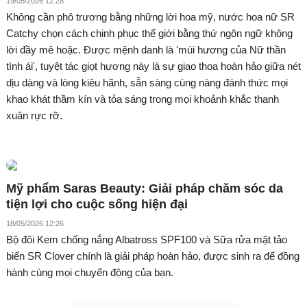
19/05/2026 12:28
Không cần phô trương bằng những lời hoa mỹ, nước hoa nữ SR
Catchy chọn cách chinh phục thế giới bằng thứ ngôn ngữ không
lời đầy mê hoặc. Được mệnh danh là 'mùi hương của Nữ thần
tình ái', tuyệt tác giọt hương này là sự giao thoa hoàn hảo giữa nét
dịu dàng và lòng kiêu hãnh, sẵn sàng cùng nàng đánh thức mọi
khao khát thầm kín và tỏa sáng trong mọi khoảnh khắc thanh
xuân rực rỡ.
Mỹ phẩm Saras Beauty: Giải pháp chăm sóc da
tiện lợi cho cuộc sống hiện đại
18/05/2026 12:26
Bộ đôi Kem chống nắng Albatross SPF100 và Sữa rửa mặt tảo
biển SR Clover chính là giải pháp hoàn hảo, được sinh ra để đồng
hành cùng mọi chuyển động của bạn.