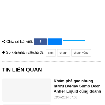
Chia sẻ bài viết:
Sự kiện/nhân vật/chủ đề:
cam
chanh
chanh vàng
TIN LIÊN QUAN
Khám phá gạc nhung
hươu ByPlay Sumo Deer
Antler Liquid cùng doanh
nhân Maria Tuyền
02/07/2024 07:36