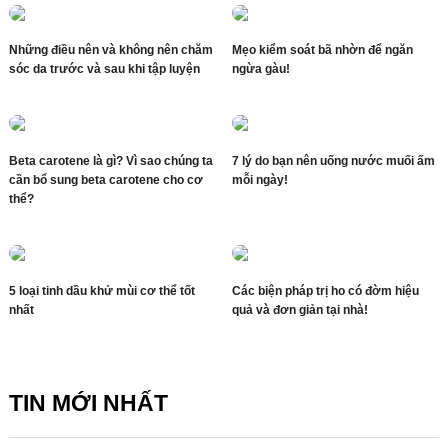
Những điều nên và không nên chăm
Mẹo kiểm soát bã nhờn để ngăn
sóc da trước và sau khi tập luyện
ngừa gàu!
Beta carotene là gì? Vì sao chúng ta
7 lý do bạn nên uống nước muối ấm
cần bổ sung beta carotene cho cơ
mỗi ngày!
thể?
5 loại tinh dầu khử mùi cơ thể tốt
Các biện pháp trị ho có đờm hiệu
nhất
quả và đơn giản tại nhà!
TIN MỚI NHẤT