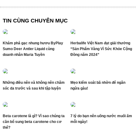
TIN CÙNG CHUYÊN MỤC
Khám phá gạc nhung hươu ByPlay
Herbalife Việt Nam đạt giải thưởng
Sumo Deer Antler Liquid cùng
“Sản Phẩm Vàng Vì Sức Khỏe Cộng
doanh nhân Maria Tuyền
Đồng năm 2024”
Những điều nên và không nên chăm
Mẹo kiểm soát bã nhờn để ngăn
sóc da trước và sau khi tập luyện
ngừa gàu!
Beta carotene là gì? Vì sao chúng ta
7 lý do bạn nên uống nước muối ấm
cần bổ sung beta carotene cho cơ
mỗi ngày!
thể?