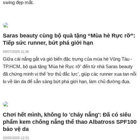
swing đẹp mắt.
Saras beauty cùng bộ quà tặng “Mùa hè Rực rỡ”:
Tiếp sức runner, bứt phá giới hạn
09/07/2026 11:36
Giữa cái nắng gắt và gió biển đặc trưng của mùa hè Vũng Tàu -
TP.HCM, bộ quà tặng 'Mùa hè Rực rỡ' đến từ nhà Saras beauty
đã chứng minh vị thế 'trợ thủ đắc lực', giúp các runner xua tan nỗi
lo về làn da để sẵn sàng bứt phá giới hạn, làm chủ đường đua.
Chơi hết mình, không lo 'cháy nắng': Đã có siêu
phẩm kem chống nắng thể thao Albatross SPF100
bảo vệ da
20/05/2026 12:31