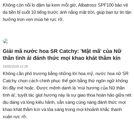
Không còn nỗi lo dặm lại kem mỗi giờ, Albatross SPF100 bảo vệ
da bền bỉ suốt 10 tiếng trước ánh nắng mặt trời, giúp bạn tự tin tận
hưởng trọn vẹn mùa hè rực rỡ.
Giải mã nước hoa SR Catchy: 'Mật mã' của Nữ
thần tình ái đánh thức mọi khao khát thầm kín
19/05/2026 12:28
Không cần phô trương bằng những lời hoa mỹ, nước hoa nữ SR
Catchy chọn cách chinh phục thế giới bằng thứ ngôn ngữ không
lời đầy mê hoặc. Được mệnh danh là 'mùi hương của Nữ thần
tình ái', tuyệt tác giọt hương này là sự giao thoa hoàn hảo giữa nét
dịu dàng và lòng kiêu hãnh, sẵn sàng cùng nàng đánh thức mọi
khao khát thầm kín và tỏa sáng trong mọi khoảnh khắc thanh
xuân rực rỡ.