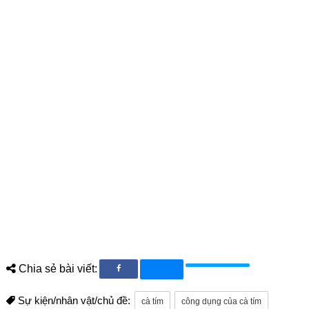
Chia sẻ bài viết:
Sự kiện/nhân vật/chủ đề:
cà tím
công dụng của cà tím