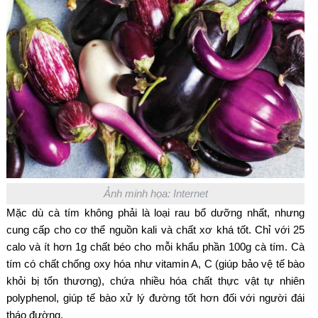
Ảnh minh họa: Internet
Mặc dù cà tím không phải là loại rau bổ dưỡng nhất, nhưng
cung cấp cho cơ thể nguồn kali và chất xơ khá tốt. Chỉ với 25
calo và ít hơn 1g chất béo cho mỗi khẩu phần 100g cà tím. Cà
tím có chất chống oxy hóa như vitamin A, C (giúp bảo vệ tế bào
khỏi bị tổn thương), chứa nhiều hóa chất thực vật tự nhiên
polyphenol, giúp tế bào xử lý đường tốt hơn đối với người đái
tháo đường.