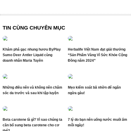
TIN CÙNG CHUYÊN MỤC
Khám phá gạc nhung hươu ByPlay
Herbalife Việt Nam đạt giải thưởng
Sumo Deer Antler Liquid cùng
“Sản Phẩm Vàng Vì Sức Khỏe Cộng
doanh nhân Maria Tuyền
Đồng năm 2024”
Những điều nên và không nên chăm
Mẹo kiểm soát bã nhờn để ngăn
sóc da trước và sau khi tập luyện
ngừa gàu!
Beta carotene là gì? Vì sao chúng ta
7 lý do bạn nên uống nước muối ấm
cần bổ sung beta carotene cho cơ
mỗi ngày!
thể?