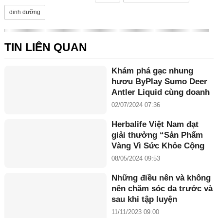
dinh dưỡng
TIN LIÊN QUAN
Khám phá gạc nhung
hươu ByPlay Sumo Deer
Antler Liquid cùng doanh
nhân Maria Tuyền
02/07/2024 07:36
Herbalife Việt Nam đạt
giải thưởng “Sản Phẩm
Vàng Vì Sức Khỏe Cộng
Đồng năm 2024”
08/05/2024 09:53
Những điều nên và không
nên chăm sóc da trước và
sau khi tập luyện
11/11/2023 09:00