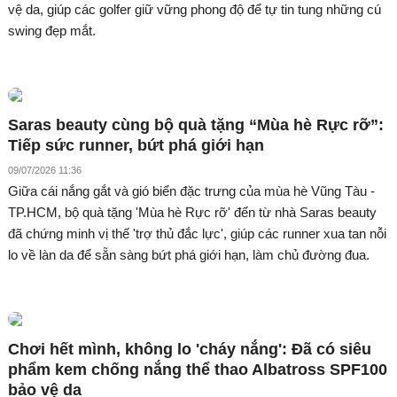
vệ da, giúp các golfer giữ vững phong độ để tự tin tung những cú
swing đẹp mắt.
Saras beauty cùng bộ quà tặng “Mùa hè Rực rỡ”:
Tiếp sức runner, bứt phá giới hạn
09/07/2026 11:36
Giữa cái nắng gắt và gió biển đặc trưng của mùa hè Vũng Tàu -
TP.HCM, bộ quà tặng 'Mùa hè Rực rỡ' đến từ nhà Saras beauty
đã chứng minh vị thế 'trợ thủ đắc lực', giúp các runner xua tan nỗi
lo về làn da để sẵn sàng bứt phá giới hạn, làm chủ đường đua.
Chơi hết mình, không lo 'cháy nắng': Đã có siêu
phẩm kem chống nắng thể thao Albatross SPF100
bảo vệ da