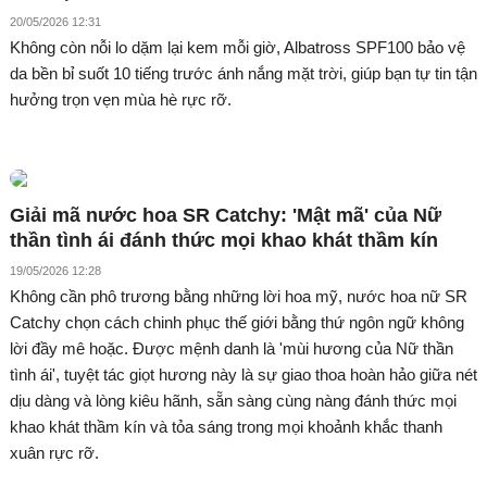
20/05/2026 12:31
Không còn nỗi lo dặm lại kem mỗi giờ, Albatross SPF100 bảo vệ
da bền bỉ suốt 10 tiếng trước ánh nắng mặt trời, giúp bạn tự tin tận
hưởng trọn vẹn mùa hè rực rỡ.
Giải mã nước hoa SR Catchy: 'Mật mã' của Nữ
thần tình ái đánh thức mọi khao khát thầm kín
19/05/2026 12:28
Không cần phô trương bằng những lời hoa mỹ, nước hoa nữ SR
Catchy chọn cách chinh phục thế giới bằng thứ ngôn ngữ không
lời đầy mê hoặc. Được mệnh danh là 'mùi hương của Nữ thần
tình ái', tuyệt tác giọt hương này là sự giao thoa hoàn hảo giữa nét
dịu dàng và lòng kiêu hãnh, sẵn sàng cùng nàng đánh thức mọi
khao khát thầm kín và tỏa sáng trong mọi khoảnh khắc thanh
xuân rực rỡ.