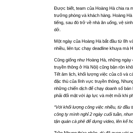
Được biết, team của Hoàng Hà chia ra mỗ
trưởng phòng và khách hàng. Hoàng Hà c
tiếng, sau đó trở về nhà ăn uống, vệ sinh
dở.
Một ngày của Hoàng Hà bắt đầu từ 8h và
nhiều, liên tục chạy deadline khuya mà H
Cũng giống như Hoàng Hà, những ngày c
truyền thông ở Hà Nội) cũng bận rộn kh
Tết âm lịch, khối lượng việc của cô và 
đặc thù của lĩnh vực truyền thông, Nhung
những chiến dịch để chạy doanh số bán 
phải đối mặt với áp lực và mệt mỏi khi ph
“Với khối lượng công việc nhiều, từ đầu
công ty mình nghỉ 2 ngày cuối tuần, như
tận quán cà phê để dựng video, lên kế ho
Trần Nhung thừa nhận, dù đã quen với 