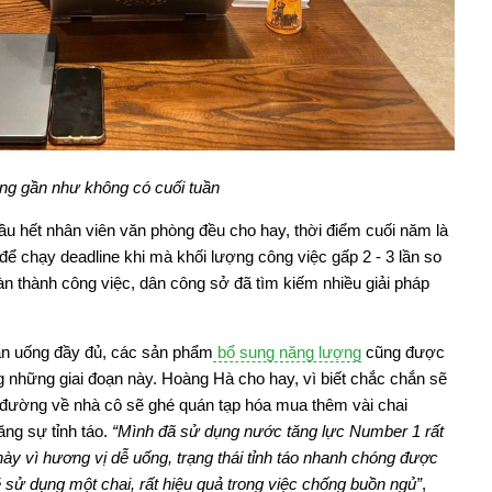
òng gần như không có cuối tuần
u hết nhân viên văn phòng đều cho hay, thời điểm cuối năm là
để chạy deadline khi mà khối lượng công việc gấp 2 - 3 lần so
n thành công việc, dân công sở đã tìm kiếm nhiều giải pháp
ăn uống đầy đủ, các sản phẩm
bổ sung năng lượng
cũng được
 những giai đoạn này. Hoàng Hà cho hay, vì biết chắc chắn sẽ
n đường về nhà cô sẽ ghé quán tạp hóa mua thêm vài chai
ăng sự tỉnh táo.
“Mình đã sử dụng nước tăng lực Number 1 rất
này vì hương vị dễ uống, trạng thái tỉnh táo nhanh chóng được
 sử dụng một chai, rất hiệu quả trong việc chống buồn ngủ”
,