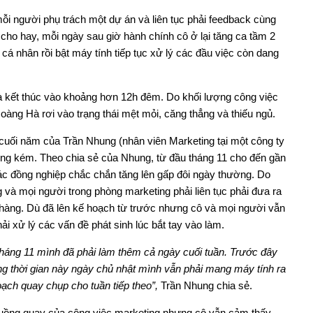
i người phụ trách một dự án và liên tục phải feedback cùng
ho hay, mỗi ngày sau giờ hành chính cô ở lại tăng ca tầm 2
 cá nhân rồi bật máy tính tiếp tục xử lý các đầu việc còn dang
 kết thúc vào khoảng hơn 12h đêm. Do khối lượng công việc
oàng Hà rơi vào trạng thái mệt mỏi, căng thẳng và thiếu ngủ.
uối năm của Trần Nhung (nhân viên Marketing tại một công ty
ông kém. Theo chia sẻ của Nhung, từ đầu tháng 11 cho đến gần
các đồng nghiệp chắc chắn tăng lên gấp đôi ngày thường. Do
 và mọi người trong phòng marketing phải liên tục phải đưa ra
hàng. Dù đã lên kế hoạch từ trước nhưng cô và mọi người vẫn
ải xử lý các vấn đề phát sinh lúc bắt tay vào làm.
 tháng 11 mình đã phải làm thêm cả ngày cuối tuần. Trước đây
ng thời gian này ngày chủ nhật mình vẫn phải mang máy tính ra
ạch quay chụp cho tuần tiếp theo”,
Trần Nhung chia sẻ.
guồng quay của công việc marketing nhưng cô vẫn cảm thấy