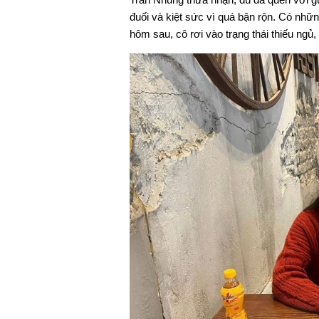
đuối và kiệt sức vì quá bận rộn. Có nh
hôm sau, cô rơi vào trạng thái thiếu ngủ,