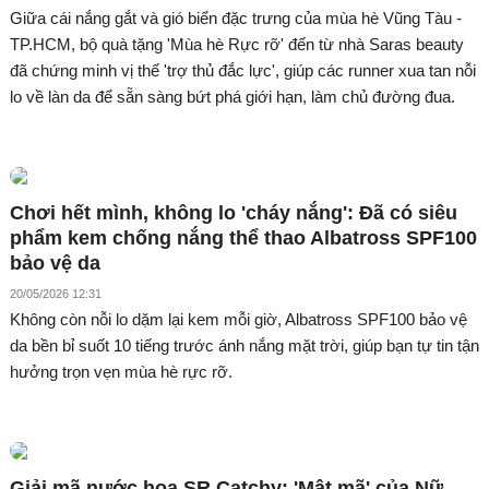
Giữa cái nắng gắt và gió biển đặc trưng của mùa hè Vũng Tàu -
TP.HCM, bộ quà tặng 'Mùa hè Rực rỡ' đến từ nhà Saras beauty
đã chứng minh vị thế 'trợ thủ đắc lực', giúp các runner xua tan nỗi
lo về làn da để sẵn sàng bứt phá giới hạn, làm chủ đường đua.
Chơi hết mình, không lo 'cháy nắng': Đã có siêu
phẩm kem chống nắng thể thao Albatross SPF100
bảo vệ da
20/05/2026 12:31
Không còn nỗi lo dặm lại kem mỗi giờ, Albatross SPF100 bảo vệ
da bền bỉ suốt 10 tiếng trước ánh nắng mặt trời, giúp bạn tự tin tận
hưởng trọn vẹn mùa hè rực rỡ.
Giải mã nước hoa SR Catchy: 'Mật mã' của Nữ