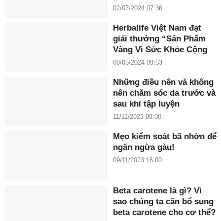
nhân Maria Tuyền
02/07/2024 07:36
Herbalife Việt Nam đạt
giải thưởng “Sản Phẩm
Vàng Vì Sức Khỏe Cộng
Đồng năm 2024”
08/05/2024 09:53
Những điều nên và không
nên chăm sóc da trước và
sau khi tập luyện
11/11/2023 09:00
Mẹo kiểm soát bã nhờn để
ngăn ngừa gàu!
09/11/2023 16:00
Beta carotene là gì? Vì
sao chúng ta cần bổ sung
beta carotene cho cơ thể?