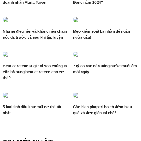
doanh nhân Maria Tuyền
Đồng năm 2024”
Những điều nên và không nên chăm
Mẹo kiểm soát bã nhờn để ngăn
sóc da trước và sau khi tập luyện
ngừa gàu!
Beta carotene là gì? Vì sao chúng ta
7 lý do bạn nên uống nước muối ấm
cần bổ sung beta carotene cho cơ
mỗi ngày!
thể?
5 loại tinh dầu khử mùi cơ thể tốt
Các biện pháp trị ho có đờm hiệu
nhất
quả và đơn giản tại nhà!