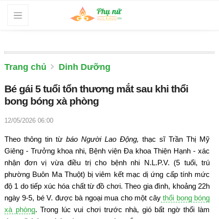
Trang chủ
Dinh Dưỡng
Bé gái 5 tuổi tổn thương mắt sau khi thổi
bong bóng xà phòng
12/05/2026 06:00
Theo thông tin từ
báo Người Lao Động,
thạc sĩ Trần Thị Mỹ
Giêng - Trưởng khoa nhi, Bệnh viện Đa khoa Thiện Hạnh - xác
nhận đơn vị vừa điều trị cho bệnh nhi N.L.P.V. (5 tuổi, trú
phường Buôn Ma Thuột) bị viêm kết mạc dị ứng cấp tính mức
độ 1 do tiếp xúc hóa chất từ đồ chơi. Theo gia đình, khoảng 22h
ngày 9-5, bé V. được bà ngoại mua cho một cây
thổi bong bóng
xà phòng
. Trong lúc vui chơi trước nhà, gió bất ngờ thổi làm