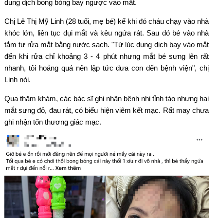
dung dịch bong bóng bay ngược vào mắt.
Chị Lê Thị Mỹ Linh (28 tuổi, mẹ bé) kể khi đó cháu chạy vào nhà
khóc lớn, liên tục dụi mắt và kêu ngứa rát. Sau đó bé vào nhà
tắm tự rửa mắt bằng nước sạch. "Từ lúc dung dịch bay vào mắt
đến khi rửa chỉ khoảng 3 - 4 phút nhưng mắt bé sưng lên rất
nhanh, tôi hoảng quá nên lập tức đưa con đến bệnh viện", chị
Linh nói.
Qua thăm khám, các bác sĩ ghi nhận bệnh nhi tỉnh táo nhưng hai
mắt sưng đỏ, đau rát, có biểu hiện viêm kết mạc. Rất may chưa
ghi nhận tổn thương giác mạc.