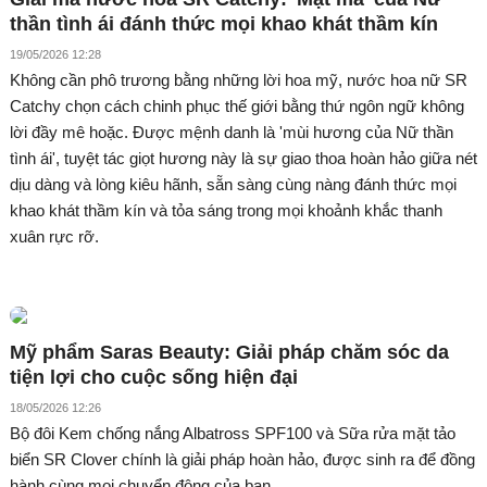
thần tình ái đánh thức mọi khao khát thầm kín
19/05/2026 12:28
Không cần phô trương bằng những lời hoa mỹ, nước hoa nữ SR
Catchy chọn cách chinh phục thế giới bằng thứ ngôn ngữ không
lời đầy mê hoặc. Được mệnh danh là 'mùi hương của Nữ thần
tình ái', tuyệt tác giọt hương này là sự giao thoa hoàn hảo giữa nét
dịu dàng và lòng kiêu hãnh, sẵn sàng cùng nàng đánh thức mọi
khao khát thầm kín và tỏa sáng trong mọi khoảnh khắc thanh
xuân rực rỡ.
Mỹ phẩm Saras Beauty: Giải pháp chăm sóc da
tiện lợi cho cuộc sống hiện đại
18/05/2026 12:26
Bộ đôi Kem chống nắng Albatross SPF100 và Sữa rửa mặt tảo
biển SR Clover chính là giải pháp hoàn hảo, được sinh ra để đồng
hành cùng mọi chuyển động của bạn.