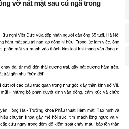
ng vỡ nát mặt sau cú ngã trong
 Hữu nghị Việt Đức vừa tiếp nhận người đàn ông 65 tuổi, Hà Nội
ng hàm mặt sau tai nạn lao động hi hữu. Trong lúc làm việc, ông
 phần mặt va mạnh vào thành kim loại khi thang vẫn đang di
chạy dài từ môi đến thái dương trái, gãy nát xương hàm trên,
 trái gần như “bửa đôi”.
đứt rời các cấu trúc quan trọng như gốc dây thần kinh số VII,
ệ mũi - những bộ phận quyết định vận động, cảm xúc và chức
uyễn Hồng Hà - Trưởng khoa Phẫu thuật Hàm mặt, Tạo hình và
hiều chuyên khoa gây mê hồi sức, tim mạch lồng ngực và vi
cấp cứu ngay trong đêm để kiểm soát chảy máu, bảo tồn thần