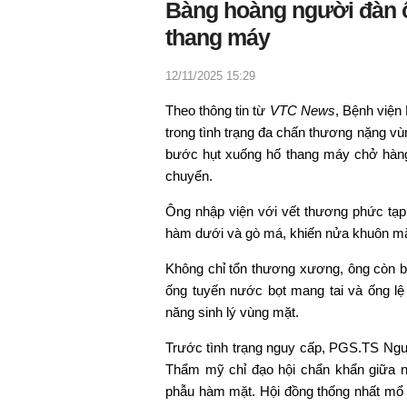
Bàng hoàng người đàn ô
thang máy
12/11/2025 15:29
Theo thông tin từ
VTC News
, Bệnh viện
trong tình trạng đa chấn thương nặng vù
bước hụt xuống hố thang máy chở hàng,
chuyển.
Ông nhập viện với vết thương phức tạp 
hàm dưới và gò má, khiến nửa khuôn mặt
Không chỉ tổn thương xương, ông còn bị 
ống tuyến nước bọt mang tai và ống l
năng sinh lý vùng mặt.
Trước tình trạng nguy cấp, PGS.TS Ng
Thẩm mỹ chỉ đạo hội chẩn khẩn giữa n
phẫu hàm mặt. Hội đồng thống nhất mổ 