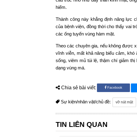
hiếm.
Thành công này khẳng định năng lực 
của bệnh viện, đồng thời cho thấy vai t
các ống tuyến vùng hàm mặt.
Theo các chuyên gia, nếu không được xử l
vĩnh viễn, mất khả năng biểu cảm, khó
sống, viêm mủ túi lệ, thậm chí giảm thị
dạng vùng má.
Chia sẻ bài viết:
Facebook
Sự kiện/nhân vật/chủ đề:
vỡ nát mặt
TIN LIÊN QUAN