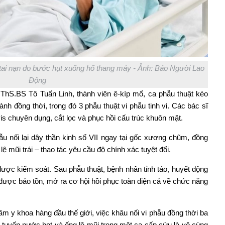
tai nạn do bước hụt xuống hố thang máy - Ảnh: Báo Người Lao
Động
 ThS.BS Tô Tuấn Linh, thành viên ê-kíp mổ, ca phẫu thuật kéo
nh đồng thời, trong đó 3 phẫu thuật vi phẫu tinh vi. Các bác sĩ
s chuyên dụng, cắt lọc và phục hồi cấu trúc khuôn mặt.
hẫu nối lại dây thần kinh số VII ngay tại gốc xương chũm, đồng
ệ mũi trái – thao tác yêu cầu độ chính xác tuyệt đối.
ược kiểm soát. Sau phẫu thuật, bệnh nhân tỉnh táo, huyết động
n được bảo tồn, mở ra cơ hội hồi phục toàn diện cả về chức năng
âm y khoa hàng đầu thế giới, việc khâu nối vi phẫu đồng thời ba
 tuyến nước bọt và ống lệ mũi trong một ca cấp cứu là vô cùng