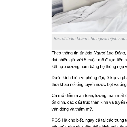
Bác sĩ thăm khám cho người bệnh sau 
Theo thông tin từ
báo Người Lao Động
,
dài nhiều giờ với 5 cuộc mổ được tiến hà
kết hợp xương hàm bằng hệ thống nẹp vi
Dưới kính hiển vi phóng đại, ê-kíp vi p
thời khâu nối ống tuyến nước bọt và ống l
Ca mổ diễn ra an toàn, lượng máu mất đ
ổn định, các cấu trúc thần kinh và tuyế
vận động và thẩm mỹ.
PGS Hà cho biết, ngay cả tại các trung t
cấu trúc nhỏ như dây thần kinh mặt, ống