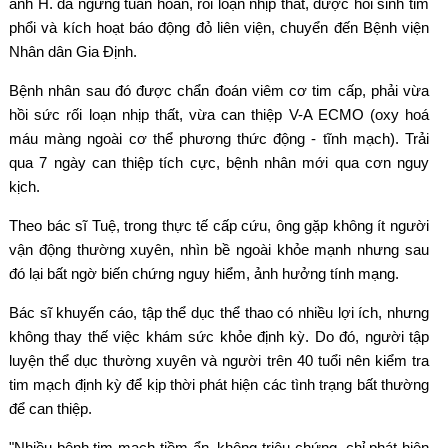
anh H. đã ngừng tuần hoàn, rối loạn nhịp thất, được hồi sinh tim
phổi và kích hoạt báo động đỏ liên viện, chuyển đến Bệnh viện
Nhân dân Gia Định.
Bệnh nhân sau đó được chẩn đoán viêm cơ tim cấp, phải vừa
hồi sức rối loạn nhịp thất, vừa can thiệp V-A ECMO (oxy hoá
máu màng ngoài cơ thể phương thức động - tĩnh mạch). Trải
qua 7 ngày can thiệp tích cực, bệnh nhân mới qua cơn nguy
kịch.
Theo bác sĩ Tuệ, trong thực tế cấp cứu, ông gặp không ít người
vận động thường xuyên, nhìn bề ngoài khỏe mạnh nhưng sau
đó lại bất ngờ biến chứng nguy hiểm, ảnh hưởng tính mạng.
Bác sĩ khuyến cáo, tập thể dục thể thao có nhiều lợi ích, nhưng
không thay thế việc khám sức khỏe định kỳ. Do đó, người tập
luyện thể dục thường xuyên và người trên 40 tuổi nên kiểm tra
tim mạch định kỳ để kịp thời phát hiện các tình trạng bất thường
để can thiệp.
"Nhiều bệnh tim mạch tiềm ẩn, không triệu chứng, chỉ phát hiện