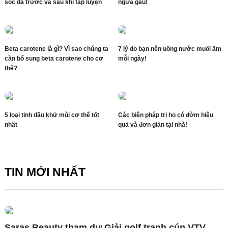
sóc da trước và sau khi tập luyện
ngừa gàu!
Beta carotene là gì? Vì sao chúng ta
7 lý do bạn nên uống nước muối ấm
cần bổ sung beta carotene cho cơ
mỗi ngày!
thể?
5 loại tinh dầu khử mùi cơ thể tốt
Các biện pháp trị ho có đờm hiệu
nhất
quả và đơn giản tại nhà!
TIN MỚI NHẤT
Saras Beauty tham dự Giải golf tranh cúp VTV