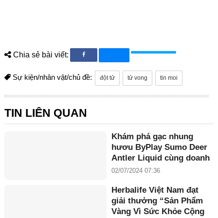
Chia sẻ bài viết:
Sự kiện/nhân vật/chủ đề:
đột tử
tử vong
tin moi
TIN LIÊN QUAN
Khám phá gạc nhung
hươu ByPlay Sumo Deer
Antler Liquid cùng doanh
nhân Maria Tuyền
02/07/2024 07:36
Herbalife Việt Nam đạt
giải thưởng “Sản Phẩm
Vàng Vì Sức Khỏe Cộng