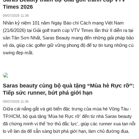
Times 2026
09/07/2026 11:38
Nhân kỷ niệm 101 năm Ngày Báo chí Cách mạng Việt Nam
(21/6/2026) tại Giải golf tranh cúp VTV Times lần thứ II diễn ra tại
sân Tân Sơn Nhất, Saras Beauty mang đến những giải pháp bảo
vệ da, giúp các golfer giữ vững phong độ để tự tin tung những cú
swing đẹp mắt.
Saras beauty cùng bộ quà tặng “Mùa hè Rực rỡ”:
Tiếp sức runner, bứt phá giới hạn
09/07/2026 11:36
Giữa cái nắng gắt và gió biển đặc trưng của mùa hè Vũng Tàu -
TP.HCM, bộ quà tặng 'Mùa hè Rực rỡ' đến từ nhà Saras beauty
đã chứng minh vị thế 'trợ thủ đắc lực', giúp các runner xua tan nỗi
lo về làn da để sẵn sàng bứt phá giới hạn, làm chủ đường đua.