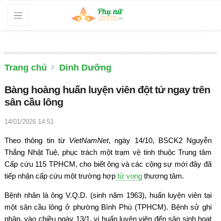
Trang chủ
Dinh Dưỡng
Bàng hoàng huấn luyện viên đột tử ngay trên
sân cầu lông
14/01/2026 14:51
Theo thông tin từ
VietNamNet
, ngày 14/10, BSCK2 Nguyễn
Thắng Nhật Tuệ, phục trách một trạm vệ tinh thuộc Trung tâm
Cấp cứu 115 TPHCM, cho biết ông và các cộng sự mới đây đã
tiếp nhận cấp cứu một trường hợp
tử vong
thương tâm.
Bệnh nhân là ông V.Q.D. (sinh năm 1963), huấn luyện viên tại
một sân cầu lông ở phường Bình Phú (TPHCM). Bệnh sử ghi
nhận, vào chiều ngày 13/1, vị huấn luyện viên đến sân sinh hoạt