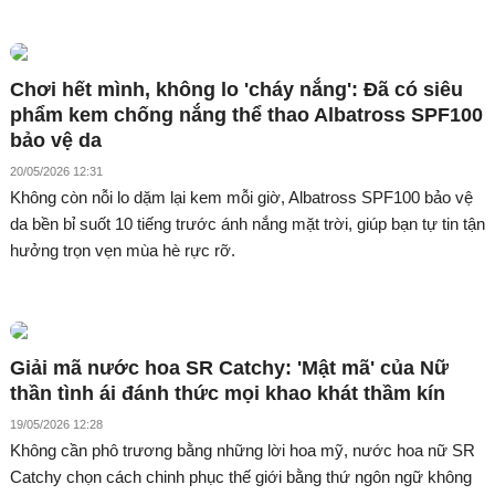
Chơi hết mình, không lo 'cháy nắng': Đã có siêu
phẩm kem chống nắng thể thao Albatross SPF100
bảo vệ da
20/05/2026 12:31
Không còn nỗi lo dặm lại kem mỗi giờ, Albatross SPF100 bảo vệ
da bền bỉ suốt 10 tiếng trước ánh nắng mặt trời, giúp bạn tự tin tận
hưởng trọn vẹn mùa hè rực rỡ.
Giải mã nước hoa SR Catchy: 'Mật mã' của Nữ
thần tình ái đánh thức mọi khao khát thầm kín
19/05/2026 12:28
Không cần phô trương bằng những lời hoa mỹ, nước hoa nữ SR
Catchy chọn cách chinh phục thế giới bằng thứ ngôn ngữ không