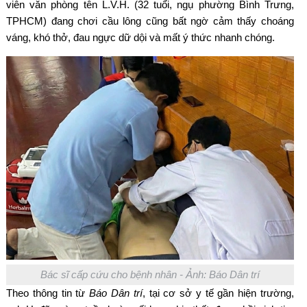
viên văn phòng tên L.V.H. (32 tuổi, ngụ phường Bình Trưng,
TPHCM) đang chơi cầu lông cũng bất ngờ cảm thấy choáng
váng, khó thở, đau ngực dữ dội và mất ý thức nhanh chóng.
Bác sĩ cấp cứu cho bệnh nhân - Ảnh: Báo Dân trí
Theo thông tin từ
Báo Dân trí
, tại cơ sở y tế gần hiện trường,