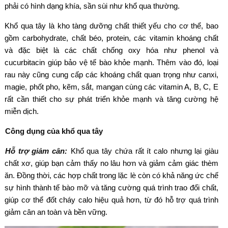
phải có hình dạng khía, sần sùi như khổ qua thường.
Khổ qua tây là kho tàng dưỡng chất thiết yếu cho cơ thể, bao
gồm carbohydrate, chất béo, protein, các vitamin khoáng chất
và đặc biệt là các chất chống oxy hóa như phenol và
cucurbitacin giúp bảo vệ tế bào khỏe mạnh. Thêm vào đó, loại
rau này cũng cung cấp các khoáng chất quan trọng như canxi,
magie, phốt pho, kẽm, sắt, mangan cùng các vitamin A, B, C, E
rất cần thiết cho sự phát triển khỏe mạnh và tăng cường hệ
miễn dịch.
Công dụng của khổ qua tây
Hỗ trợ giảm cân:
Khổ qua tây chứa rất ít calo nhưng lại giàu
chất xơ, giúp bạn cảm thấy no lâu hơn và giảm cảm giác thèm
ăn. Đồng thời, các hợp chất trong lặc lè còn có khả năng ức chế
sự hình thành tế bào mỡ và tăng cường quá trình trao đổi chất,
giúp cơ thể đốt cháy calo hiệu quả hơn, từ đó hỗ trợ quá trình
giảm cân an toàn và bền vững.