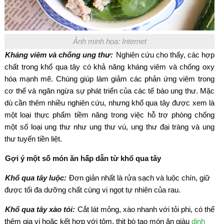
Ảnh minh họa: Internet
Kháng viêm và chống ung thư:
Nghiên cứu cho thấy, các hợp
chất trong khổ qua tây có khả năng kháng viêm và chống oxy
hóa mạnh mẽ. Chúng giúp làm giảm các phản ứng viêm trong
cơ thể và ngăn ngừa sự phát triển của các tế bào ung thư. Mặc
dù cần thêm nhiều nghiên cứu, nhưng khổ qua tây được xem là
một loại thực phẩm tiềm năng trong việc hỗ trợ phòng chống
một số loại ung thư như ung thư vú, ung thư đại tràng và ung
thư tuyến tiền liệt.
Gợi ý một số món ăn hấp dẫn từ khổ qua tây
Khổ qua tây luộc:
Đơn giản nhất là rửa sạch và luộc chín, giữ
được tối đa dưỡng chất cùng vị ngọt tự nhiên của rau.
Khổ qua tây xào tỏi:
Cắt lát mỏng, xào nhanh với tỏi phi, có thể
thêm gia vị hoặc kết hợp với tôm, thịt bò tạo món ăn giàu
dinh