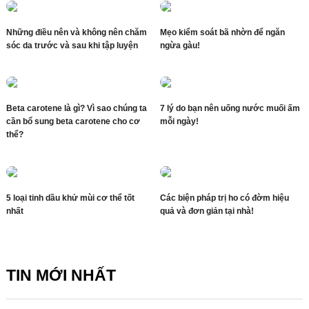
Những điều nên và không nên chăm
Mẹo kiểm soát bã nhờn để ngăn
sóc da trước và sau khi tập luyện
ngừa gàu!
Beta carotene là gì? Vì sao chúng ta
7 lý do bạn nên uống nước muối ấm
cần bổ sung beta carotene cho cơ
mỗi ngày!
thể?
5 loại tinh dầu khử mùi cơ thể tốt
Các biện pháp trị ho có đờm hiệu
nhất
quả và đơn giản tại nhà!
TIN MỚI NHẤT