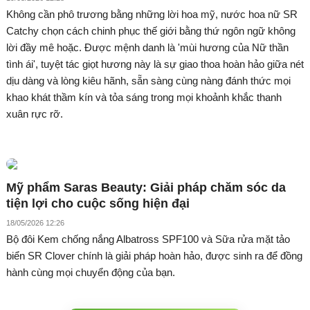
Không cần phô trương bằng những lời hoa mỹ, nước hoa nữ SR
Catchy chọn cách chinh phục thế giới bằng thứ ngôn ngữ không
lời đầy mê hoặc. Được mệnh danh là 'mùi hương của Nữ thần
tình ái', tuyệt tác giọt hương này là sự giao thoa hoàn hảo giữa nét
dịu dàng và lòng kiêu hãnh, sẵn sàng cùng nàng đánh thức mọi
khao khát thầm kín và tỏa sáng trong mọi khoảnh khắc thanh
xuân rực rỡ.
Mỹ phẩm Saras Beauty: Giải pháp chăm sóc da
tiện lợi cho cuộc sống hiện đại
18/05/2026 12:26
Bộ đôi Kem chống nắng Albatross SPF100 và Sữa rửa mặt tảo
biển SR Clover chính là giải pháp hoàn hảo, được sinh ra để đồng
hành cùng mọi chuyển động của bạn.