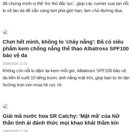
đã chứng minh vị thế 'trợ thủ đắc lực', giúp các runner xua tan nỗi
lo về làn da để sẵn sàng bứt phá giới hạn, làm chủ đường đua.
Chơi hết mình, không lo 'cháy nắng': Đã có siêu
phẩm kem chống nắng thể thao Albatross SPF100
bảo vệ da
20/05/2026 12:31
Không còn nỗi lo dặm lại kem mỗi giờ, Albatross SPF100 bảo vệ
da bền bỉ suốt 10 tiếng trước ánh nắng mặt trời, giúp bạn tự tin tận
hưởng trọn vẹn mùa hè rực rỡ.
Giải mã nước hoa SR Catchy: 'Mật mã' của Nữ
thần tình ái đánh thức mọi khao khát thầm kín
19/05/2026 12:28