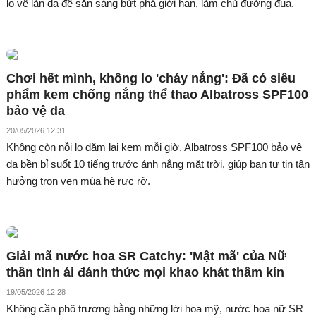
lo về làn da để sẵn sàng bứt phá giới hạn, làm chủ đường đua.
Chơi hết mình, không lo 'cháy nắng': Đã có siêu
phẩm kem chống nắng thể thao Albatross SPF100
bảo vệ da
20/05/2026 12:31
Không còn nỗi lo dặm lại kem mỗi giờ, Albatross SPF100 bảo vệ
da bền bỉ suốt 10 tiếng trước ánh nắng mặt trời, giúp bạn tự tin tận
hưởng trọn vẹn mùa hè rực rỡ.
Giải mã nước hoa SR Catchy: 'Mật mã' của Nữ
thần tình ái đánh thức mọi khao khát thầm kín
19/05/2026 12:28
Không cần phô trương bằng những lời hoa mỹ, nước hoa nữ SR