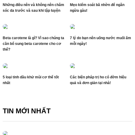
Những điều nên và không nên chăm
Mẹo kiểm soát bã nhờn để ngăn
sóc da trước và sau khi tập luyện
ngừa gàu!
Beta carotene là gì? Vì sao chúng ta
7 lý do bạn nên uống nước muối ấm
cần bổ sung beta carotene cho cơ
mỗi ngày!
thể?
5 loại tinh dầu khử mùi cơ thể tốt
Các biện pháp trị ho có đờm hiệu
nhất
quả và đơn giản tại nhà!
TIN MỚI NHẤT