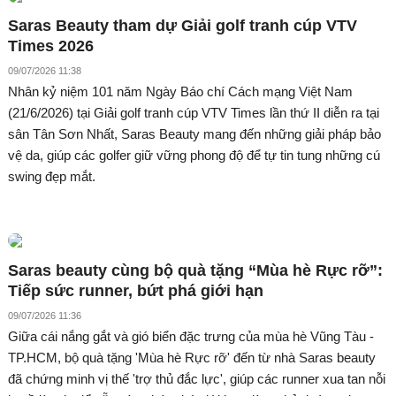
Saras Beauty tham dự Giải golf tranh cúp VTV
Times 2026
09/07/2026 11:38
Nhân kỷ niệm 101 năm Ngày Báo chí Cách mạng Việt Nam
(21/6/2026) tại Giải golf tranh cúp VTV Times lần thứ II diễn ra tại
sân Tân Sơn Nhất, Saras Beauty mang đến những giải pháp bảo
vệ da, giúp các golfer giữ vững phong độ để tự tin tung những cú
swing đẹp mắt.
Saras beauty cùng bộ quà tặng “Mùa hè Rực rỡ”:
Tiếp sức runner, bứt phá giới hạn
09/07/2026 11:36
Giữa cái nắng gắt và gió biển đặc trưng của mùa hè Vũng Tàu -
TP.HCM, bộ quà tặng 'Mùa hè Rực rỡ' đến từ nhà Saras beauty
đã chứng minh vị thế 'trợ thủ đắc lực', giúp các runner xua tan nỗi