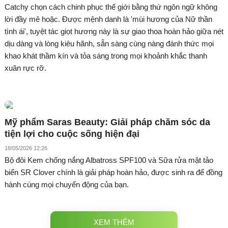
Catchy chọn cách chinh phục thế giới bằng thứ ngôn ngữ không
lời đầy mê hoặc. Được mệnh danh là 'mùi hương của Nữ thần
tình ái', tuyệt tác giọt hương này là sự giao thoa hoàn hảo giữa nét
dịu dàng và lòng kiêu hãnh, sẵn sàng cùng nàng đánh thức mọi
khao khát thầm kín và tỏa sáng trong mọi khoảnh khắc thanh
xuân rực rỡ.
Mỹ phẩm Saras Beauty: Giải pháp chăm sóc da
tiện lợi cho cuộc sống hiện đại
18/05/2026 12:26
Bộ đôi Kem chống nắng Albatross SPF100 và Sữa rửa mặt tảo
biển SR Clover chính là giải pháp hoàn hảo, được sinh ra để đồng
hành cùng mọi chuyển động của bạn.
XEM THÊM