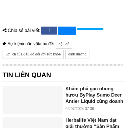
Chia sẻ bài viết:
Sự kiện/nhân vật/chủ đề:
đậu đỏ
Lợi ích của đậu đỏ đối với sức khỏe
dinh dưỡng
TIN LIÊN QUAN
Khám phá gạc nhung
hươu ByPlay Sumo Deer
Antler Liquid cùng doanh
nhân Maria Tuyền
02/07/2024 07:36
Herbalife Việt Nam đạt
giải thưởng “Sản Phẩm