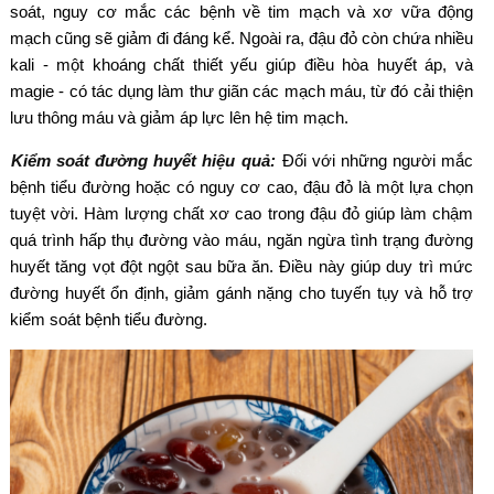
soát, nguy cơ mắc các bệnh về tim mạch và xơ vữa động
mạch cũng sẽ giảm đi đáng kể. Ngoài ra, đậu đỏ còn chứa nhiều
kali - một khoáng chất thiết yếu giúp điều hòa huyết áp, và
magie - có tác dụng làm thư giãn các mạch máu, từ đó cải thiện
lưu thông máu và giảm áp lực lên hệ tim mạch.
Kiểm soát đường huyết hiệu quả:
Đối với những người mắc
bệnh tiểu đường hoặc có nguy cơ cao, đậu đỏ là một lựa chọn
tuyệt vời. Hàm lượng chất xơ cao trong đậu đỏ giúp làm chậm
quá trình hấp thụ đường vào máu, ngăn ngừa tình trạng đường
huyết tăng vọt đột ngột sau bữa ăn. Điều này giúp duy trì mức
đường huyết ổn định, giảm gánh nặng cho tuyến tụy và hỗ trợ
kiểm soát bệnh tiểu đường.