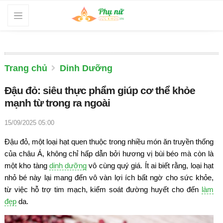
Trang chủ
Dinh Dưỡng
Đậu đỏ: siêu thực phẩm giúp cơ thể khỏe
mạnh từ trong ra ngoài
15/09/2025 05:00
Đậu đỏ, một loại hạt quen thuộc trong nhiều món ăn truyền thống
của châu Á, không chỉ hấp dẫn bởi hương vị bùi béo mà còn là
một kho tàng
dinh dưỡng
vô cùng quý giá. Ít ai biết rằng, loại hạt
nhỏ bé này lại mang đến vô vàn lợi ích bất ngờ cho sức khỏe,
từ việc hỗ trợ tim mạch, kiểm soát đường huyết cho đến
làm
đẹp
da.