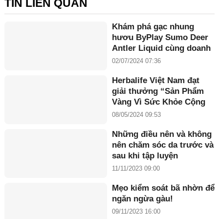
TIN LIÊN QUAN
Khám phá gạc nhung
hươu ByPlay Sumo Deer
Antler Liquid cùng doanh
nhân Maria Tuyền
02/07/2024 07:36
Herbalife Việt Nam đạt
giải thưởng “Sản Phẩm
Vàng Vì Sức Khỏe Cộng
Đồng năm 2024”
08/05/2024 09:53
Những điều nên và không
nên chăm sóc da trước và
sau khi tập luyện
11/11/2023 09:00
Mẹo kiểm soát bã nhờn để
ngăn ngừa gàu!
09/11/2023 16:00