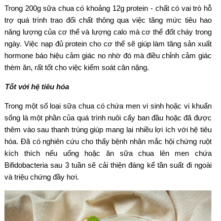
Trong 200g sữa chua có khoảng 12g protein - chất có vai trò hỗ
trợ quá trình trao đổi chất thông qua việc tăng mức tiêu hao
năng lượng của cơ thể và lượng calo mà cơ thể đốt cháy trong
ngày. Việc nạp đủ protein cho cơ thể sẽ giúp làm tăng sản xuất
hormone báo hiệu cảm giác no nhờ đó mà điều chỉnh cảm giác
thèm ăn, rất tốt cho việc kiểm soát cân nặng.
Tốt với hệ tiêu hóa
Trong một số loại sữa chua có chứa men vi sinh hoặc vi khuẩn
sống là một phần của quá trình nuôi cấy ban đầu hoặc đã được
thêm vào sau thanh trùng giúp mang lại nhiều lợi ích với hệ tiêu
hóa. Đã có nghiên cứu cho thấy bệnh nhân mắc hội chứng ruột
kích thích nếu uống hoặc ăn sữa chua lên men chứa
Bifidobacteria sau 3 tuần sẽ cải thiện đáng kể tần suất đi ngoài
và triệu chứng đầy hơi.