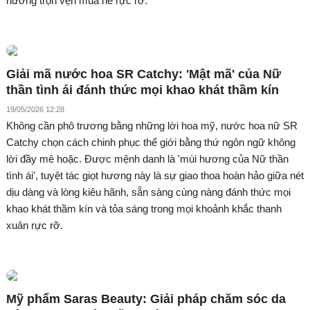
hưởng trọn vẹn mùa hè rực rỡ.
Giải mã nước hoa SR Catchy: 'Mật mã' của Nữ
thần tình ái đánh thức mọi khao khát thầm kín
19/05/2026 12:28
Không cần phô trương bằng những lời hoa mỹ, nước hoa nữ SR
Catchy chọn cách chinh phục thế giới bằng thứ ngôn ngữ không
lời đầy mê hoặc. Được mệnh danh là 'mùi hương của Nữ thần
tình ái', tuyệt tác giọt hương này là sự giao thoa hoàn hảo giữa nét
dịu dàng và lòng kiêu hãnh, sẵn sàng cùng nàng đánh thức mọi
khao khát thầm kín và tỏa sáng trong mọi khoảnh khắc thanh
xuân rực rỡ.
Mỹ phẩm Saras Beauty: Giải pháp chăm sóc da