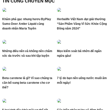
TIN CÙNG CHUYÊN MỤC
Khám phá gạc nhung hươu ByPlay
Herbalife Việt Nam đạt giải thưởng
Sumo Deer Antler Liquid cùng
“Sản Phẩm Vàng Vì Sức Khỏe Cộng
doanh nhân Maria Tuyền
Đồng năm 2024”
Những điều nên và không nên chăm
Mẹo kiểm soát bã nhờn để ngăn
sóc da trước và sau khi tập luyện
ngừa gàu!
Beta carotene là gì? Vì sao chúng ta
7 lý do bạn nên uống nước muối ấm
cần bổ sung beta carotene cho cơ
mỗi ngày!
thể?
5 loại tinh dầu khử mùi cơ thể tốt
Các biện pháp trị ho có đờm hiệu