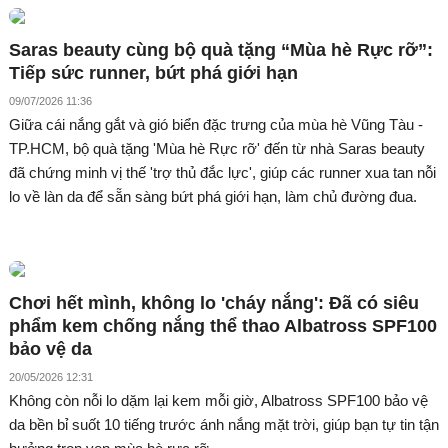
Saras beauty cùng bộ quà tặng “Mùa hè Rực rỡ”:
Tiếp sức runner, bứt phá giới hạn
09/07/2026 11:36
Giữa cái nắng gắt và gió biển đặc trưng của mùa hè Vũng Tàu -
TP.HCM, bộ quà tặng 'Mùa hè Rực rỡ' đến từ nhà Saras beauty
đã chứng minh vị thế 'trợ thủ đắc lực', giúp các runner xua tan nỗi
lo về làn da để sẵn sàng bứt phá giới hạn, làm chủ đường đua.
Chơi hết mình, không lo 'cháy nắng': Đã có siêu
phẩm kem chống nắng thể thao Albatross SPF100
bảo vệ da
20/05/2026 12:31
Không còn nỗi lo dặm lại kem mỗi giờ, Albatross SPF100 bảo vệ
da bền bỉ suốt 10 tiếng trước ánh nắng mặt trời, giúp bạn tự tin tận