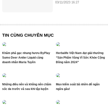
03/11/2023 16:27
TIN CÙNG CHUYÊN MỤC
Khám phá gạc nhung hươu ByPlay
Herbalife Việt Nam đạt giải thưởng
Sumo Deer Antler Liquid cùng
“Sản Phẩm Vàng Vì Sức Khỏe Cộng
doanh nhân Maria Tuyền
Đồng năm 2024”
Những điều nên và không nên chăm
Mẹo kiểm soát bã nhờn để ngăn
sóc da trước và sau khi tập luyện
ngừa gàu!