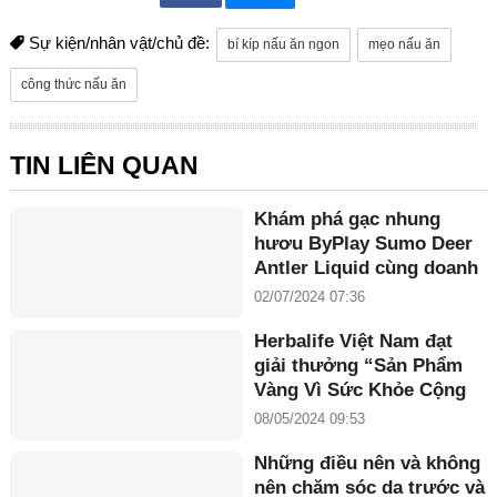
Sự kiện/nhân vật/chủ đề:
bí kíp nấu ăn ngon
mẹo nấu ăn
công thức nấu ăn
TIN LIÊN QUAN
Khám phá gạc nhung
hươu ByPlay Sumo Deer
Antler Liquid cùng doanh
nhân Maria Tuyền
02/07/2024 07:36
Herbalife Việt Nam đạt
giải thưởng “Sản Phẩm
Vàng Vì Sức Khỏe Cộng
Đồng năm 2024”
08/05/2024 09:53
Những điều nên và không
nên chăm sóc da trước và