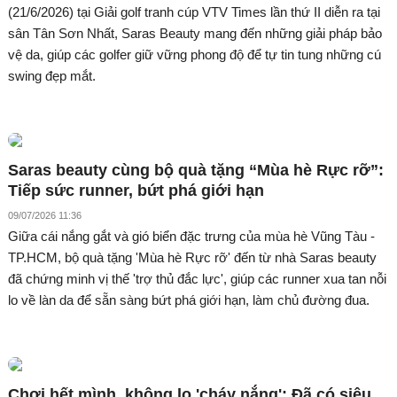
(21/6/2026) tại Giải golf tranh cúp VTV Times lần thứ II diễn ra tại
sân Tân Sơn Nhất, Saras Beauty mang đến những giải pháp bảo
vệ da, giúp các golfer giữ vững phong độ để tự tin tung những cú
swing đẹp mắt.
Saras beauty cùng bộ quà tặng “Mùa hè Rực rỡ”:
Tiếp sức runner, bứt phá giới hạn
09/07/2026 11:36
Giữa cái nắng gắt và gió biển đặc trưng của mùa hè Vũng Tàu -
TP.HCM, bộ quà tặng 'Mùa hè Rực rỡ' đến từ nhà Saras beauty
đã chứng minh vị thế 'trợ thủ đắc lực', giúp các runner xua tan nỗi
lo về làn da để sẵn sàng bứt phá giới hạn, làm chủ đường đua.
Chơi hết mình, không lo 'cháy nắng': Đã có siêu