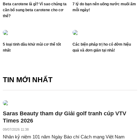
Beta carotene là gì? Vì sao chúng ta
7 lý do bạn nên uống nước muối ấm
cần bổ sung beta carotene cho cơ
mỗi ngày!
thể?
5 loại tinh dầu khử mùi cơ thể tốt
Các biện pháp trị ho có đờm hiệu
nhất
quả và đơn giản tại nhà!
TIN MỚI NHẤT
Saras Beauty tham dự Giải golf tranh cúp VTV
Times 2026
09/07/2026 11:38
Nhân kỷ niệm 101 năm Ngày Báo chí Cách mạng Việt Nam