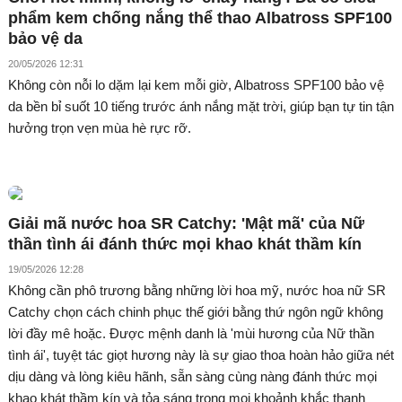
phẩm kem chống nắng thể thao Albatross SPF100
bảo vệ da
20/05/2026 12:31
Không còn nỗi lo dặm lại kem mỗi giờ, Albatross SPF100 bảo vệ
da bền bỉ suốt 10 tiếng trước ánh nắng mặt trời, giúp bạn tự tin tận
hưởng trọn vẹn mùa hè rực rỡ.
Giải mã nước hoa SR Catchy: 'Mật mã' của Nữ
thần tình ái đánh thức mọi khao khát thầm kín
19/05/2026 12:28
Không cần phô trương bằng những lời hoa mỹ, nước hoa nữ SR
Catchy chọn cách chinh phục thế giới bằng thứ ngôn ngữ không
lời đầy mê hoặc. Được mệnh danh là 'mùi hương của Nữ thần
tình ái', tuyệt tác giọt hương này là sự giao thoa hoàn hảo giữa nét
dịu dàng và lòng kiêu hãnh, sẵn sàng cùng nàng đánh thức mọi
khao khát thầm kín và tỏa sáng trong mọi khoảnh khắc thanh