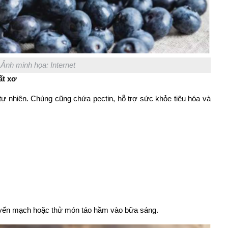
Ảnh minh họa: Internet
ất xơ
 tự nhiên. Chúng cũng chứa pectin, hỗ trợ sức khỏe tiêu hóa và
 yến mạch hoặc thử món táo hầm vào bữa sáng.