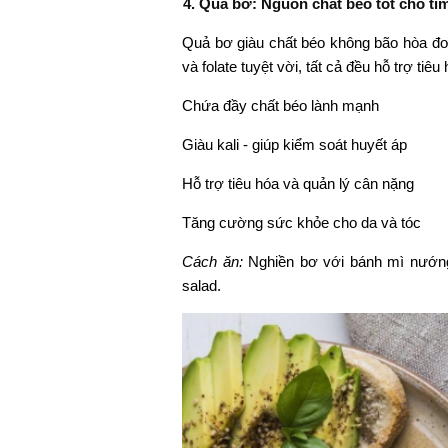
4. Quả bơ: Nguồn chất béo tốt cho ti
Quả bơ giàu chất béo không bão hòa đơn
và folate tuyệt vời, tất cả đều hỗ trợ ti
Chứa đầy chất béo lành mạnh
Giàu kali - giúp kiểm soát huyết áp
Hỗ trợ tiêu hóa và quản lý cân nặng
Tăng cường sức khỏe cho da và tóc
Cách ăn:
Nghiền bơ với bánh mì nướng
salad.