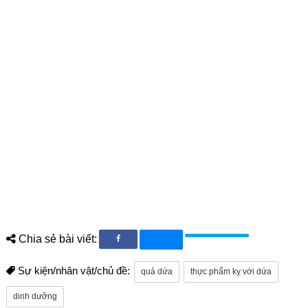
Chia sẻ bài viết:
Sự kiện/nhân vật/chủ đề:
quả dứa
thực phẩm kỵ với dứa
dinh dưỡng