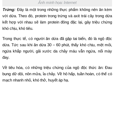
Ảnh minh họa: Internet
Trứng:
Đây là một trong những thực phẩm không nên ăn kèm
với dứa. Theo đó, protein trong trứng và axit trái cây trong dứa
kết hợp với nhau sẽ làm protein đông đặc lại, gây triệu chứng
khó chịu, khó tiêu.
Trong thực tế, có người ăn dứa đã gặp tai biến, đó là ngộ độc
dứa. Tức sau khi ăn dứa 30 – 60 phút, thấy khó chịu, mệt mỏi,
ngứa khắp người, gãi xước da chảy máu vẫn ngứa, nổi mày
đay.
Về tiêu hóa, có những triệu chứng của ngộ độc thức ăn: Đau
bụng dữ dội, nôn mửa, ỉa chảy. Về hô hấp, tuần hoàn, có thể có
mạch nhanh nhỏ, khó thở, huyết áp hạ.