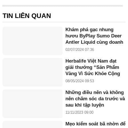
TIN LIÊN QUAN
Khám phá gạc nhung
hươu ByPlay Sumo Deer
Antler Liquid cùng doanh
nhân Maria Tuyền
02/07/2024 07:36
Herbalife Việt Nam đạt
giải thưởng “Sản Phẩm
Vàng Vì Sức Khỏe Cộng
Đồng năm 2024”
08/05/2024 09:53
Những điều nên và không
nên chăm sóc da trước và
sau khi tập luyện
11/11/2023 09:00
Mẹo kiểm soát bã nhờn để