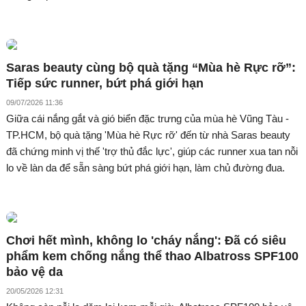
Saras beauty cùng bộ quà tặng “Mùa hè Rực rỡ”:
Tiếp sức runner, bứt phá giới hạn
09/07/2026 11:36
Giữa cái nắng gắt và gió biển đặc trưng của mùa hè Vũng Tàu -
TP.HCM, bộ quà tặng 'Mùa hè Rực rỡ' đến từ nhà Saras beauty
đã chứng minh vị thế 'trợ thủ đắc lực', giúp các runner xua tan nỗi
lo về làn da để sẵn sàng bứt phá giới hạn, làm chủ đường đua.
Chơi hết mình, không lo 'cháy nắng': Đã có siêu
phẩm kem chống nắng thể thao Albatross SPF100
bảo vệ da
20/05/2026 12:31