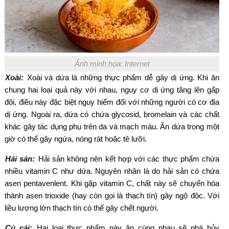
Ảnh minh họa: Internet
Xoài:
Xoài và dứa là những thực phẩm dễ gây dị ứng. Khi ăn
chung hai loại quả này với nhau, nguy cơ dị ứng tăng lên gấp
đôi, điều này đặc biệt nguy hiểm đối với những người có cơ địa
dị ứng. Ngoài ra, dứa có chứa glycosid, bromelain và các chất
khác gây tác dụng phụ trên da và mạch máu. Ăn dứa trong một
giờ có thể gây ngứa, nóng rát hoặc tê lưỡi.
Hải sản:
Hải sản không nên kết hợp với các thực phẩm chứa
nhiều vitamin C như dứa. Nguyên nhân là do hải sản có chứa
asen pentavenlent. Khi gặp vitamin C, chất này sẽ chuyển hóa
thành asen trioxide (hay còn gọi là thạch tín) gây ngộ độc. Với
liều lượng lớn thạch tín có thể gây chết người.
Củ cải:
Hai loại thực phẩm này ăn cùng nhau sẽ phá hủy