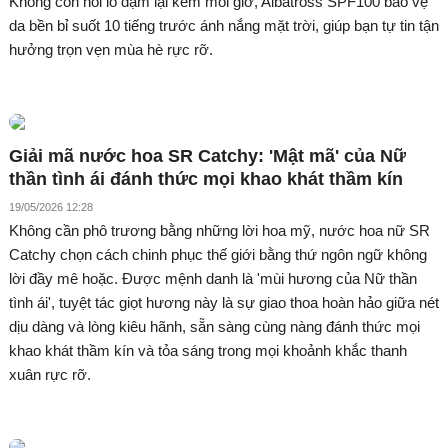
Không còn nỗi lo dặm lại kem mỗi giờ, Albatross SPF100 bảo vệ
da bền bỉ suốt 10 tiếng trước ánh nắng mặt trời, giúp bạn tự tin tận
hưởng trọn vẹn mùa hè rực rỡ.
Giải mã nước hoa SR Catchy: 'Mật mã' của Nữ
thần tình ái đánh thức mọi khao khát thầm kín
19/05/2026 12:28
Không cần phô trương bằng những lời hoa mỹ, nước hoa nữ SR
Catchy chọn cách chinh phục thế giới bằng thứ ngôn ngữ không
lời đầy mê hoặc. Được mệnh danh là 'mùi hương của Nữ thần
tình ái', tuyệt tác giọt hương này là sự giao thoa hoàn hảo giữa nét
dịu dàng và lòng kiêu hãnh, sẵn sàng cùng nàng đánh thức mọi
khao khát thầm kín và tỏa sáng trong mọi khoảnh khắc thanh
xuân rực rỡ.