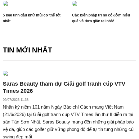
5 loại tinh dầu khử mùi cơ thể tốt
Các biện pháp trị ho có đờm hiệu
nhất
quả và đơn giản tại nhà!
TIN MỚI NHẤT
Saras Beauty tham dự Giải golf tranh cúp VTV
Times 2026
09/07/2026 11:38
Nhân kỷ niệm 101 năm Ngày Báo chí Cách mạng Việt Nam
(21/6/2026) tại Giải golf tranh cúp VTV Times lần thứ II diễn ra tại
sân Tân Sơn Nhất, Saras Beauty mang đến những giải pháp bảo
vệ da, giúp các golfer giữ vững phong độ để tự tin tung những cú
swing đẹp mắt.