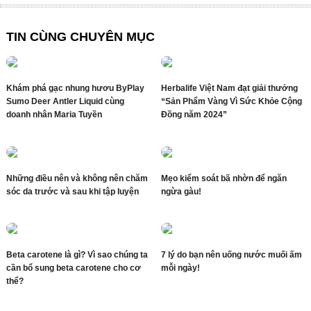
TIN CÙNG CHUYÊN MỤC
Khám phá gạc nhung hươu ByPlay
Herbalife Việt Nam đạt giải thưởng
Sumo Deer Antler Liquid cùng
“Sản Phẩm Vàng Vì Sức Khỏe Cộng
doanh nhân Maria Tuyền
Đồng năm 2024”
Những điều nên và không nên chăm
Mẹo kiểm soát bã nhờn để ngăn
sóc da trước và sau khi tập luyện
ngừa gàu!
Beta carotene là gì? Vì sao chúng ta
7 lý do bạn nên uống nước muối ấm
cần bổ sung beta carotene cho cơ
mỗi ngày!
thể?