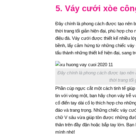
5. Váy cưới xòe côn
Đây chính là phong cách được tạo nên b
thời trang tối giản hiện đại, phù hợp ch
điệu đà. Váy cưới được thiết kế nhiều l
bềnh, lấy cảm hứng từ những chiếc váy 
tấu thành những thiết kế hiện đại, sang 
Đây chính là phong cách được tạo nên b
thời trang tối
Phần cúp ngực cắt một cách tinh tế giúp
tin với vòng một, bạn hãy chọn váy trễ 
cổ điển tay dài cổ lọ thích hợp cho nhữ
đáo và trang trọng. Những chiếc váy cư
chữ V sâu vừa giúp tôn được những đườ
thân trên đầy đặn hoặc bắp tay lớn. Bạ
mình nhé!