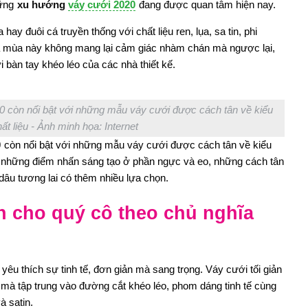
hững
xu hướng
váy cưới 2020
đang được quan tâm hiện nay.
ay đuôi cá truyền thống với chất liệu ren, lụa, sa tin, phi
ủa mùa này không mang lại cảm giác nhàm chán mà ngược lại,
i bàn tay khéo léo của các nhà thiết kế.
 còn nổi bật với những mẫu váy cưới được cách tân về kiểu
ất liệu - Ảnh minh họa: Internet
0
còn nổi bật với những mẫu váy cưới được cách tân về kiểu
ế, những điểm nhấn sáng tạo ở phần ngực và eo, những cách tân
dâu tương lai có thêm nhiều lựa chọn.
n cho quý cô theo chủ nghĩa
êu thích sự tinh tế, đơn giản mà sang trọng. Váy cưới tối giản
rí mà tập trung vào đường cắt khéo léo, phom dáng tinh tế cùng
à satin.