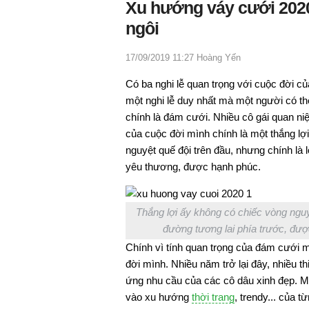
Xu hướng váy cưới 2020:
ngôi
17/09/2019 11:27
Hoàng Yến
Có ba nghi lễ quan trọng với cuộc đời củ
một nghi lễ duy nhất mà một người có th
chính là đám cưới. Nhiều cô gái quan 
của cuộc đời mình chính là một thắng lợ
nguyệt quế đội trên đầu, nhưng chính là
yêu thương, được hạnh phúc.
Thắng lợi ấy không có chiếc vòng nguy
đường tương lai phía trước, đượ
Chính vì tính quan trọng của đám cưới m
đời mình. Nhiều năm trở lại đây, nhiều t
ứng nhu cầu của các cô dâu xinh đẹp. M
vào xu hướng
thời trang
, trendy... của 