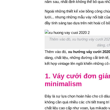
năm sau, nhất định không thể bỏ qua n
Ngoài những thiết kế xòe bồng công chúa h
lưới... nhưng những mẫu váy nổi bật c
đầy tính sáng tạo dựa trên nét hoài cổ bở
Thêm vào đó, xu hướng váy cưới 2020
dáng, ch
Thêm vào đó,
xu hướng váy cưới 202
dáng, chất liệu, những đường cắt tinh t
kết hợp vintage lên ngôi khiến những cô 
1. Váy cưới đơn giả
minimalism
Đây là sự lựa chọn hoàn hảo cho cô dâu y
không cần quá nhiều các chi tiết trang t
chất liệu cao cấp như voan, lụa mikado v