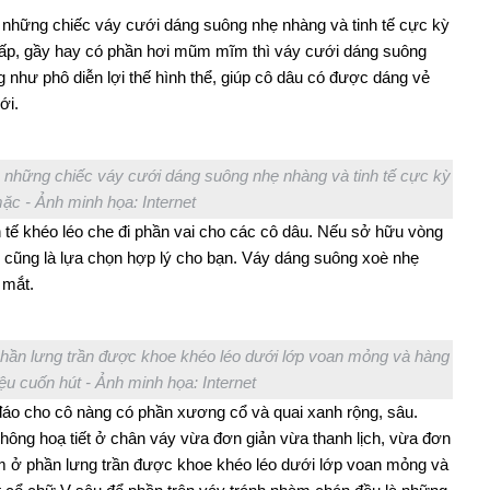
 những chiếc váy cưới dáng suông nhẹ nhàng và tinh tế cực kỳ
hấp, gầy hay có phần hơi mũm mĩm thì váy cưới dáng suông
như phô diễn lợi thế hình thể, giúp cô dâu có được dáng vẻ
ưới.
 những chiếc váy cưới dáng suông nhẹ nhàng và tinh tế cực kỳ
ặc - Ảnh minh họa: Internet
h tế khéo léo che đi phần vai cho các cô dâu. Nếu sở hữu vòng
 cũng là lựa chọn hợp lý cho bạn. Váy dáng suông xoè nhẹ
 mắt.
ần lưng trần được khoe khéo léo dưới lớp voan mỏng và hàng
ệu cuốn hút - Ảnh minh họa: Internet
c đáo cho cô nàng có phần xương cổ và quai xanh rộng, sâu.
không hoạ tiết ở chân váy vừa đơn giản vừa thanh lịch, vừa đơn
m ở phần lưng trần được khoe khéo léo dưới lớp voan mỏng và