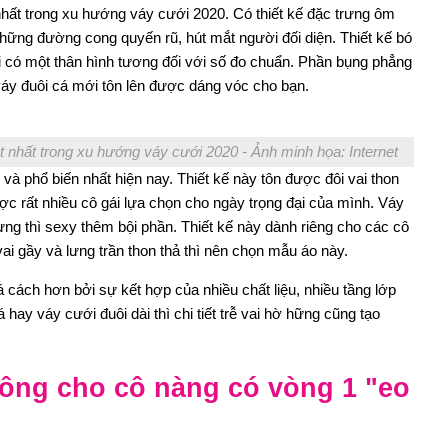
hất trong xu hướng váy cưới 2020. Có thiết kế đặc trưng ôm
những đường cong quyến rũ, hút mắt người đối diện. Thiết kế bó
ải có một thân hình tương đối với số đo chuẩn. Phần bụng phẳng
 váy đuôi cá mới tôn lên được dáng vóc cho bạn.
 nhất trong xu hướng váy cưới 2020 - Ảnh minh họa: Internet
à phổ biến nhất hiện nay. Thiết kế này tôn được đôi vai thon
 rất nhiều cô gái lựa chọn cho ngày trọng đại của mình. Váy
ưng thì sexy thêm bội phần. Thiết kế này dành riêng cho các cô
i gầy và lưng trần thon thả thì nên chọn mẫu áo này.
 cách hơn bởi sự kết hợp của nhiều chất liệu, nhiều tầng lớp
hay váy cưới đuôi dài thì chi tiết trễ vai hờ hững cũng tạo
uông cho cô nàng có vòng 1 "eo