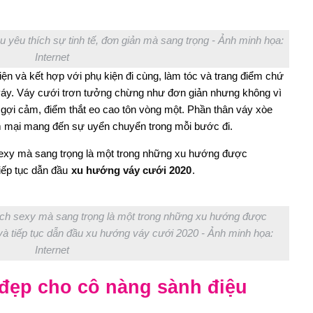
 yêu thích sự tinh tế, đơn giản mà sang trọng - Ảnh minh họa:
Internet
iện và kết hợp với phụ kiện đi cùng, làm tóc và trang điểm chứ
 váy. Váy cưới trơn tưởng chừng như đơn giản nhưng không vì
gợi cảm, điểm thắt eo cao tôn vòng một. Phần thân váy xòe
 mại mang đến sự uyển chuyển trong mỗi bước đi.
sexy mà sang trọng là một trong những xu hướng được
iếp tục dẫn đầu
xu hướng váy cưới 2020
.
ách sexy mà sang trọng là một trong những xu hướng được
à tiếp tục dẫn đầu xu hướng váy cưới 2020 - Ảnh minh họa:
Internet
 đẹp cho cô nàng sành điệu