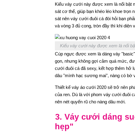
Kiểu váy cưới này được xem là nổi bật n
sát cơ thể, giúp bạn khéo léo khoe trọn 
sát nên váy cưới đuôi cá đòi hỏi bạn ph
và vòng 3 đủ cong, tròn đầy thì khi diện
Kiểu váy cưới này được xem là nổi bật
Cúp ngực được xem là dáng váy "basic" v
gọn, nhưng không gợi cảm quá mức, được
cưới đuôi cá đã sexy, kết hợp thêm hở l
dâu "mình hạc sương mai", nàng có bờ va
Thiết kế váy áo cưới 2020 sẽ trở nên phá
của ren. Dù là với phom váy cưới đuôi cá 
nên nét quyến rũ cho nàng dâu mới.
3. Váy cưới dáng s
hẹp"