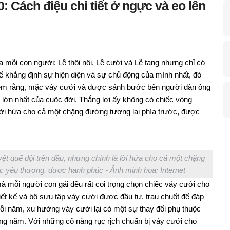
 Cách điệu chi tiết ở ngực và eo lên
a mỗi con người: Lễ thôi nôi, Lễ cưới và Lễ tang nhưng chỉ có
ể khẳng định sự hiện diện và sự chủ động của mình nhất, đó
niệm rằng, mặc váy cưới và được sánh bước bên người đàn ông
i lớn nhất của cuộc đời. Thắng lợi ấy không có chiếc vòng
 lời hứa cho cả một chặng đường tương lai phía trước, được
ệt quế đội trên đầu, nhưng chính là lời hứa cho cả một chặng
c yêu thương, được hạnh phúc - Ảnh minh họa: Internet
à mỗi người con gái đều rất coi trọng chọn chiếc váy cưới cho
hiết kế và bộ sưu tập váy cưới được đầu tư, trau chuốt để đáp
ỗi năm, xu hướng váy cưới lại có một sự thay đổi phụ thuộc
từng năm. Với những cô nàng rục rịch chuẩn bị váy cưới cho