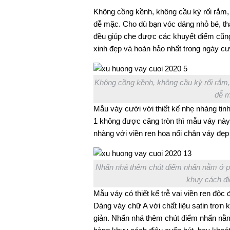
Không cồng kềnh, không cầu kỳ rối rắm,
dễ mặc. Cho dù bạn vóc dáng nhỏ bé, t
đều giúp che được các khuyết điểm cũng 
xinh đẹp và hoàn hảo nhất trong ngày c
Không cồng kềnh, không cầu kỳ rối rắm,
dễ m
Mẫu váy cưới với thiết kế nhẹ nhàng tin
1 không được căng tròn thì mẫu váy này
nhàng với viền ren hoa nổi chân váy đẹp
Nhấn nhá thêm chút điểm nhấn nằm ở ph
khuy cách đi
Mẫu váy có thiết kế trễ vai viền ren độ
Dáng váy chữ A với chất liệu satin trơn 
giản. Nhấn nhá thêm chút điểm nhấn nằ