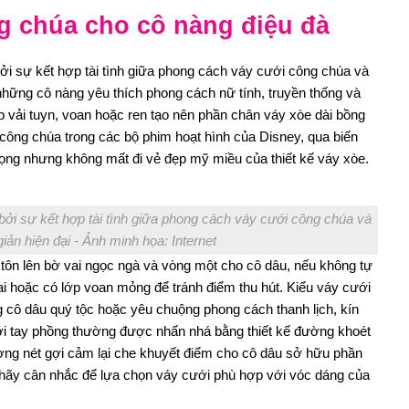
g chúa cho cô nàng điệu đà
ởi sự kết hợp tài tình giữa phong cách váy cưới công chúa và
o những cô nàng yêu thích phong cách nữ tính, truyền thống và
ớp vải tuyn, voan hoặc ren tạo nên phần chân váy xòe dài bồng
công chúa trong các bộ phim hoạt hình của Disney, qua biến
trọng nhưng không mất đi vẻ đẹp mỹ miều của thiết kế váy xòe.
ởi sự kết hợp tài tình giữa phong cách váy cưới công chúa và
 giản hiện đại - Ảnh minh họa: Internet
 tôn lên bờ vai ngọc ngà và vòng một cho cô dâu, nếu không tự
vai hoặc có lớp voan mỏng để tránh điểm thu hút. Kiểu váy cưới
ng cô dâu quý tộc hoặc yêu chuộng phong cách thanh lịch, kín
ới tay phồng thường được nhấn nhá bằng thiết kế đường khoét
ng nét gợi cảm lại che khuyết điểm cho cô dâu sở hữu phần
n hãy cân nhắc để lựa chọn váy cưới phù hợp với vóc dáng của