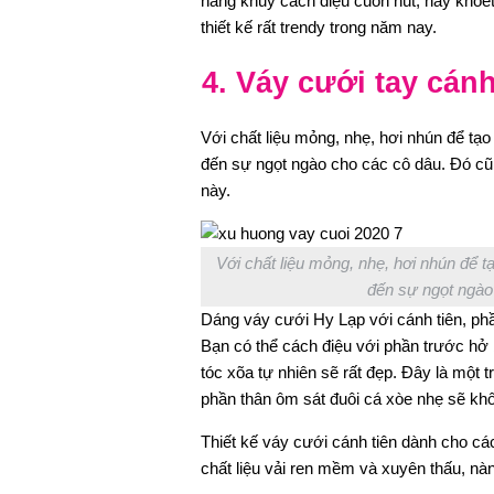
hàng khuy cách điệu cuốn hút, hay khoé
thiết kế rất trendy trong năm nay.
4. Váy cưới tay cán
Với chất liệu mỏng, nhẹ, hơi nhún để tạ
đến sự ngọt ngào cho các cô dâu. Đó cũn
này.
Với chất liệu mỏng, nhẹ, hơi nhún để 
đến sự ngọt ngào 
Dáng váy cưới Hy Lạp với cánh tiên, phầ
Bạn có thể cách điệu với phần trước hở
tóc xõa tự nhiên sẽ rất đẹp. Đây là một t
phần thân ôm sát đuôi cá xòe nhẹ sẽ khô
Thiết kế váy cưới cánh tiên dành cho cá
chất liệu vải ren mềm và xuyên thấu, nàn