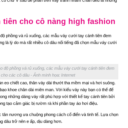
t cổ chữ V sâu để phần trên váy tránh nhàm chán đều là những
h tiên cho cô nàng high fashion
o độ phồng và rủ xuống, các mẫu váy cưới tay cánh tiên đem
g là lý do mà rất nhiều cô dâu nổi tiếng đã chọn mẫu váy cưới
tạo độ phồng và rủ xuống, các mẫu váy cưới tay cánh tiên đem
cho các cô dâu - Ảnh minh họa: Internet
n eo chiết cao, thân váy dài thướt tha mềm mại và hơi suông.
 bạo khoe chân dài miên man. Với kiểu váy này bạn có thể để
rong những dáng váy rất phù hợp với thiết kế tay cánh tiên bởi
ng tạo cảm giác bị rườm rà khi phần tay áo hơi điệu.
c tân nương ưa chuộng phong cách cổ điển và tinh tế. Lựa chọn
g dâu trở nên e ấp, dịu dàng hơn.