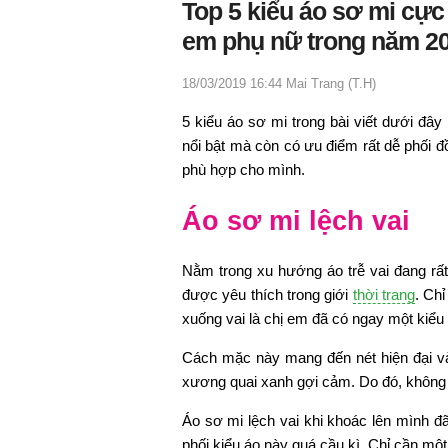
Top 5 kiểu áo sơ mi cực 
em phụ nữ trong năm 2
18/03/2019 16:44
Mai Trang (T.H)
5 kiểu áo sơ mi trong bài viết dưới đây
nổi bật mà còn có ưu điểm rất dễ phối đ
phù hợp cho mình.
Áo sơ mi lệch vai
Nằm trong xu hướng áo trễ vai đang rất 
được yêu thích trong giới
thời trang
. Chỉ
xuống vai là chị em đã có ngay một kiểu
Cách mặc này mang đến nét hiện đại và r
xương quai xanh gợi cảm. Do đó, không 
Áo sơ mi lệch vai khi khoác lên mình đ
phối kiểu áo này quá cầu kì. Chỉ cần mộ