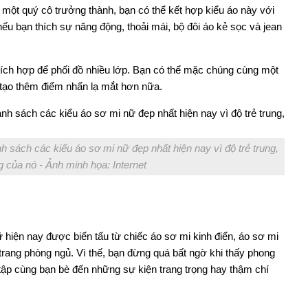
 một quý cô trưởng thành, bạn có thể kết hợp kiểu áo này với
ếu bạn thích sự năng động, thoải mái, bộ đôi áo kẻ sọc và jean
hích hợp để phối đồ nhiều lớp. Bạn có thể mặc chúng cùng một
 tạo thêm điểm nhấn lạ mắt hơn nữa.
sách các kiểu áo sơ mi nữ đẹp nhất hiện nay vì độ trẻ trung,
g của nó - Ảnh minh họa: Internet
 hiện nay được biến tấu từ chiếc áo sơ mi kinh điển, áo sơ mi
rang phòng ngủ. Vì thế, bạn đừng quá bất ngờ khi thấy phong
 tập cùng bạn bè đến những sự kiện trang trọng hay thậm chí