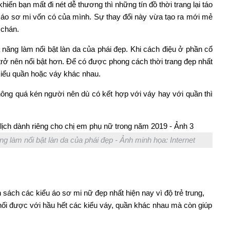
iến bạn mất đi nét dễ thương thì những tín đồ thời trang lại táo
 áo sơ mi vốn có của mình. Sự thay đổi này vừa tạo ra mới mẻ
 chán.
năng làm nổi bật làn da của phái đẹp. Khi cách điệu ở phần cổ
 trở nên nổi bật hơn. Để có được phong cách thời trang đẹp nhất
kiểu quần hoặc váy khác nhau.
ông quá kén người nên dù có kết hợp với váy hay với quần thì
g làm nổi bật làn da của phái đẹp - Ảnh minh họa: Internet
ách các kiểu áo sơ mi nữ đẹp nhất hiện nay vì độ trẻ trung,
hối được với hầu hết các kiểu váy, quần khác nhau mà còn giúp