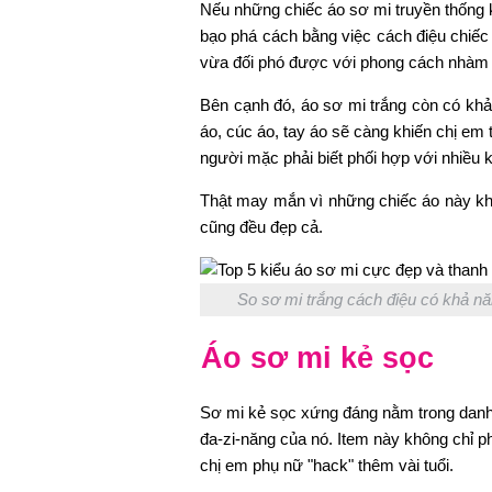
Nếu những chiếc áo sơ mi truyền thống kh
bạo phá cách bằng việc cách điệu chiếc
vừa đối phó được với phong cách nhàm
Bên cạnh đó, áo sơ mi trắng còn có khả 
áo, cúc áo, tay áo sẽ càng khiến chị em
người mặc phải biết phối hợp với nhiều 
Thật may mắn vì những chiếc áo này kh
cũng đều đẹp cả.
So sơ mi trắng cách điệu có khả năn
Áo sơ mi kẻ sọc
Sơ mi kẻ sọc xứng đáng nằm trong danh s
đa-zi-năng của nó. Item này không chỉ p
chị em phụ nữ "hack" thêm vài tuổi.