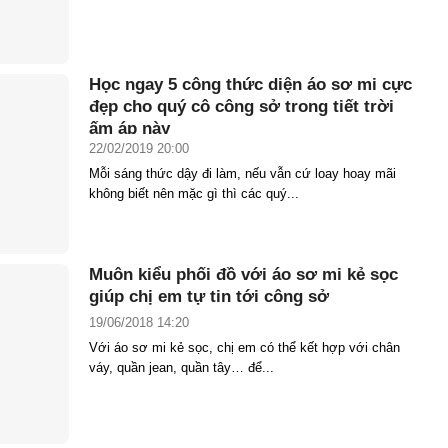
Học ngay 5 công thức diện áo sơ mi cực
đẹp cho quý cô công sở trong tiết trời
ấm áp này
22/02/2019 20:00
Mỗi sáng thức dậy đi làm, nếu vẫn cứ loay hoay mãi
không biết nên mặc gì thì các quý...
Muôn kiểu phối đồ với áo sơ mi kẻ sọc
giúp chị em tự tin tới công sở
19/06/2018 14:20
Với áo sơ mi kẻ sọc, chị em có thể kết hợp với chân
váy, quần jean, quần tây… để...