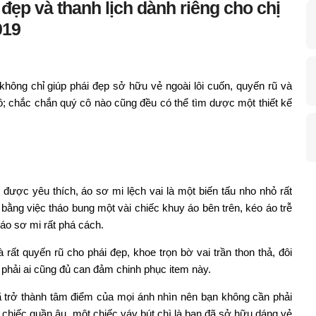
đẹp và thanh lịch dành riêng cho chị
019
 không chỉ giúp phái đẹp sở hữu vẻ ngoài lôi cuốn, quyến rũ và
ồ; chắc chắn quý cô nào cũng đều có thể tìm dược một thiết kế
được yêu thích, áo sơ mi lệch vai là một biến tấu nho nhỏ rất
 bằng việc tháo bung một vài chiếc khuy áo bên trên, kéo áo trễ
 áo sơ mi rất phá cách.
ất quyến rũ cho phái đẹp, khoe trọn bờ vai trần thon thả, đôi
phải ai cũng đủ can đảm chinh phục item này.
ã trở thành tâm điểm của mọi ánh nhìn nên bạn không cần phải
t chiếc quần âu, một chiếc váy bút chì là bạn đã sở hữu dáng vẻ