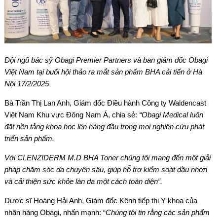
Đội ngũ bác sỹ Obagi Premier Partners và ban giám đốc Obagi
Việt Nam tại buổi hội thảo ra mắt sản phẩm BHA cải tiến ở Hà
Nội 17/2/2025
Bà Trần Thị Lan Anh, Giám đốc Điều hành Công ty Waldencast
Việt Nam Khu vực Đông Nam Á, chia sẻ:
“Obagi Medical luôn
đặt nền tảng khoa học lên hàng đầu trong mọi nghiên cứu phát
triển sản phẩm.
Với CLENZIDERM M.D BHA Toner chúng tôi mang đến một giải
pháp chăm sóc da chuyên sâu, giúp hỗ trợ kiểm soát dầu nhờn
và cải thiện sức khỏe làn da một cách toàn diện”.
Dược sĩ Hoàng Hải Anh, Giám đốc Kênh tiếp thị Y khoa của
nhãn hàng Obagi, nhấn mạnh: “
Chúng tôi tin rằng các sản phẩm