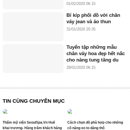
01/02/2020 06:15
Bí kíp phối đồ với chân
váy jean và áo thun
31/01/2020 20:35
Tuyển tập những mẫu
chân váy hoa đẹp hết nấc
cho nàng tung tăng du
xuân
28/01/2020 06:15
TIN CÙNG CHUYÊN MỤC
Thẩm mỹ viện SeoulSpa.Vn Huế
Cách chọn đồ phù hợp cho những
khai trương- Hàng trăm khách hàng
cô nàng eo to dáng thô