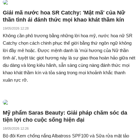
Giải mã nước hoa SR Catchy: 'Mật mã' của Nữ
thần tình ái đánh thức mọi khao khát thầm kín
19/05/2026 12:28
Không cần phô trương bằng những lời hoa mỹ, nước hoa nữ SR
Catchy chọn cách chinh phục thế giới bằng thứ ngôn ngữ không
lời đầy mê hoặc. Được mệnh danh là 'mùi hương của Nữ thần
tình ái', tuyệt tác giọt hương này là sự giao thoa hoàn hảo giữa nét
dịu dàng và lòng kiêu hãnh, sẵn sàng cùng nàng đánh thức mọi
khao khát thầm kín và tỏa sáng trong mọi khoảnh khắc thanh
xuân rực rỡ.
Mỹ phẩm Saras Beauty: Giải pháp chăm sóc da
tiện lợi cho cuộc sống hiện đại
18/05/2026 12:26
Bộ đôi Kem chống nắng Albatross SPF100 và Sữa rửa mặt tảo