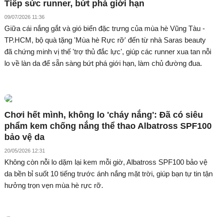
Tiếp sức runner, bứt phá giới hạn
09/07/2026 11:36
Giữa cái nắng gắt và gió biển đặc trưng của mùa hè Vũng Tàu -
TP.HCM, bộ quà tặng 'Mùa hè Rực rỡ' đến từ nhà Saras beauty
đã chứng minh vị thế 'trợ thủ đắc lực', giúp các runner xua tan nỗi
lo về làn da để sẵn sàng bứt phá giới hạn, làm chủ đường đua.
Chơi hết mình, không lo 'cháy nắng': Đã có siêu
phẩm kem chống nắng thể thao Albatross SPF100
bảo vệ da
20/05/2026 12:31
Không còn nỗi lo dặm lại kem mỗi giờ, Albatross SPF100 bảo vệ
da bền bỉ suốt 10 tiếng trước ánh nắng mặt trời, giúp bạn tự tin tận
hưởng trọn vẹn mùa hè rực rỡ.