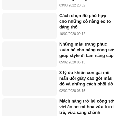
hàng có mặt từ rất sớm
03/08/2022 20:52
Cách chọn đồ phù hợp
cho những cô nàng eo to
dáng thô
10/02/2020 09:12
Những mẫu trang phục
xuân hè cho nàng công sở
giúp style đi làm nâng cấp
ngoạn mục
05/02/2020 06:15
3 lý do khiến con gái mê
mẩn đôi giày cao gót màu
đỏ và những cách phối đồ
'đỉnh' nhất
02/02/2020 06:15
Mách nàng trở lại công sở
với áo sơ mi hoa vừa tươi
trẻ, vừa sang chảnh