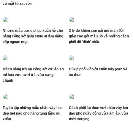
có mặt từ rất sớm
Những mẫu trang phục xuân hè cho
3 lý do khiến con gái mê mẩn đôi
nàng công sở giúp style đi làm nâng
giày cao gót màu đỏ và những cách
cấp ngoạn mục
phối đồ 'đỉnh' nhất
Mách nàng trở lại công sở với áo sơ
Bí kíp phối đồ với chân váy jean và
mi hoa vừa tươi trẻ, vừa sang
áo thun
chảnh
Tuyển tập những mẫu chân váy hoa
Cách phối áo thun với chân váy len
đẹp hết nấc cho nàng tung tăng du
dạo phố ngày đông vừa ấm áp, vừa
xuân
thời thượng