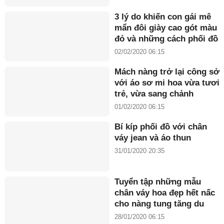
3 lý do khiến con gái mê
mẩn đôi giày cao gót màu
đỏ và những cách phối đồ
'đỉnh' nhất
02/02/2020 06:15
Mách nàng trở lại công sở
với áo sơ mi hoa vừa tươi
trẻ, vừa sang chảnh
01/02/2020 06:15
Bí kíp phối đồ với chân
váy jean và áo thun
31/01/2020 20:35
Tuyển tập những mẫu
chân váy hoa đẹp hết nấc
cho nàng tung tăng du
xuân
28/01/2020 06:15