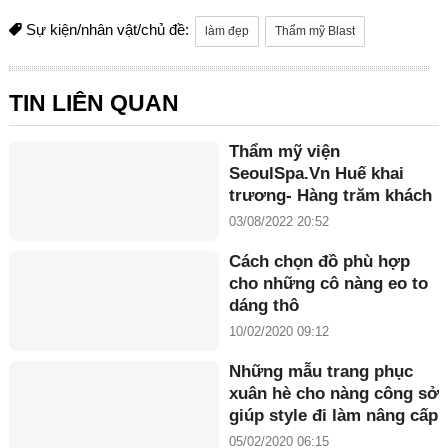
Sự kiện/nhân vật/chủ đề:
làm đẹp
Thẩm mỹ Blast
TIN LIÊN QUAN
Thẩm mỹ viện
SeoulSpa.Vn Huế khai
trương- Hàng trăm khách
hàng có mặt từ rất sớm
03/08/2022 20:52
Cách chọn đồ phù hợp
cho những cô nàng eo to
dáng thô
10/02/2020 09:12
Những mẫu trang phục
xuân hè cho nàng công sở
giúp style đi làm nâng cấp
ngoạn mục
05/02/2020 06:15