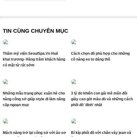
TIN CÙNG CHUYÊN MỤC
Thẩm mỹ viện SeoulSpa.Vn Huế
Cách chọn đồ phù hợp cho những
khai trương- Hàng trăm khách hàng
cô nàng eo to dáng thô
có mặt từ rất sớm
Những mẫu trang phục xuân hè cho
3 lý do khiến con gái mê mẩn đôi
nàng công sở giúp style đi làm nâng
giày cao gót màu đỏ và những cách
cấp ngoạn mục
phối đồ 'đỉnh' nhất
Mách nàng trở lại công sở với áo sơ
Bí kíp phối đồ với chân váy jean và