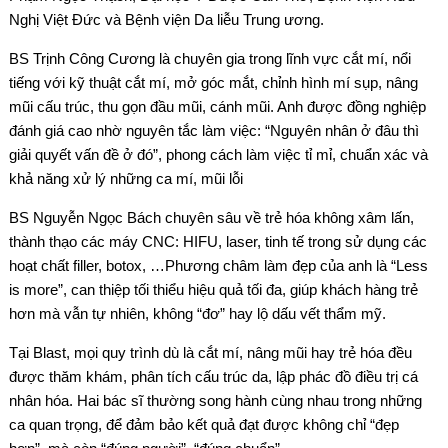
Nghị Việt Đức và Bệnh viện Da liễu Trung ương.
BS Trịnh Công Cương là chuyên gia trong lĩnh vực cắt mí, nổi
tiếng với kỹ thuật cắt mí, mở góc mắt, chỉnh hình mí sụp, nâng
mũi cấu trúc, thu gọn đầu mũi, cánh mũi. Anh được đồng nghiệp
đánh giá cao nhờ nguyên tắc làm việc: “Nguyên nhân ở đâu thì
giải quyết vấn đề ở đó”, phong cách làm việc tỉ mỉ, chuẩn xác và
khả năng xử lý những ca mí, mũi lỗi
BS Nguyễn Ngọc Bách chuyên sâu về trẻ hóa không xâm lấn,
thành thạo các máy CNC: HIFU, laser, tinh tế trong sử dụng các
hoạt chất filler, botox, …Phương châm làm đẹp của anh là “Less
is more”, can thiệp tối thiểu hiệu quả tối đa, giúp khách hàng trẻ
hơn mà vẫn tự nhiên, không “đơ” hay lộ dấu vết thẩm mỹ.
Tại Blast, mọi quy trình dù là cắt mí, nâng mũi hay trẻ hóa đều
được thăm khám, phân tích cấu trúc da, lập phác đồ điều trị cá
nhân hóa. Hai bác sĩ thường song hành cùng nhau trong những
ca quan trọng, để đảm bảo kết quả đạt được không chỉ “đẹp