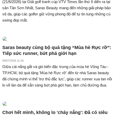
(21/6/2026) tại Giải golf tranh cúp VTV Times lần thứ II diễn ra tại
sân Tân Sơn Nhất, Saras Beauty mang đến những giải pháp bảo
vệ da, giúp các golfer giữ vững phong độ để tự tin tung những cú
swing đẹp mắt.
Saras beauty cùng bộ quà tặng “Mùa hè Rực rỡ”:
Tiếp sức runner, bứt phá giới hạn
09/07/2026 11:36
Giữa cái nắng gắt và gió biển đặc trưng của mùa hè Vũng Tàu -
TP.HCM, bộ quà tặng 'Mùa hè Rực rỡ' đến từ nhà Saras beauty
đã chứng minh vị thế 'trợ thủ đắc lực', giúp các runner xua tan nỗi
lo về làn da để sẵn sàng bứt phá giới hạn, làm chủ đường đua.
Chơi hết mình, không lo 'cháy nắng': Đã có siêu