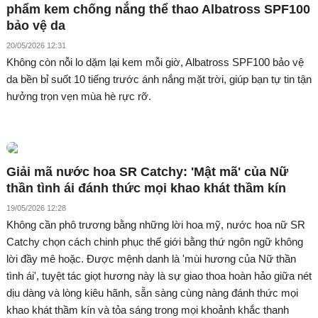
phẩm kem chống nắng thể thao Albatross SPF100
bảo vệ da
20/05/2026 12:31
Không còn nỗi lo dặm lại kem mỗi giờ, Albatross SPF100 bảo vệ
da bền bỉ suốt 10 tiếng trước ánh nắng mặt trời, giúp bạn tự tin tận
hưởng trọn vẹn mùa hè rực rỡ.
Giải mã nước hoa SR Catchy: 'Mật mã' của Nữ
thần tình ái đánh thức mọi khao khát thầm kín
19/05/2026 12:28
Không cần phô trương bằng những lời hoa mỹ, nước hoa nữ SR
Catchy chọn cách chinh phục thế giới bằng thứ ngôn ngữ không
lời đầy mê hoặc. Được mệnh danh là 'mùi hương của Nữ thần
tình ái', tuyệt tác giọt hương này là sự giao thoa hoàn hảo giữa nét
dịu dàng và lòng kiêu hãnh, sẵn sàng cùng nàng đánh thức mọi
khao khát thầm kín và tỏa sáng trong mọi khoảnh khắc thanh