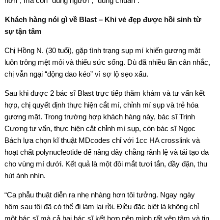
hơn”, mà còn “đúng người”, “đúng chuẩn”.
Khách hàng nói gì về Blast – Khi vẻ đẹp được hồi sinh từ
sự tận tâm
Chị Hồng N. (30 tuổi), gặp tình trạng sụp mí khiến gương mặt
luôn trông mệt mỏi và thiếu sức sống. Dù đã nhiều lần cân nhắc,
chị vẫn ngại “động dao kéo” vì sợ lộ sẹo xấu.
Sau khi được 2 bác sĩ Blast trực tiếp thăm khám và tư vấn kết
hợp, chị quyết định thực hiện cắt mí, chỉnh mí sụp và trẻ hóa
gương mặt. Trong trường hợp khách hàng này, bác sĩ Trịnh
Cương tư vấn, thực hiện cắt chỉnh mí sụp, còn bác sĩ Ngọc
Bách lựa chọn kĩ thuật MDcodes chỉ với 1cc HA crosslink và
hoạt chất polynucleotide để nâng dây chằng rãnh lệ và tái tạo da
cho vùng mí dưới. Kết quả là một đôi mắt tươi tắn, đầy đặn, thu
hút ánh nhìn.
“Ca phẫu thuật diễn ra nhẹ nhàng hơn tôi tưởng. Ngay ngày
hôm sau tôi đã có thể đi làm lại rồi. Điều đặc biệt là không chỉ
một bác sĩ mà cả hai bác sĩ kết hợp nên mình rất yên tâm và tin