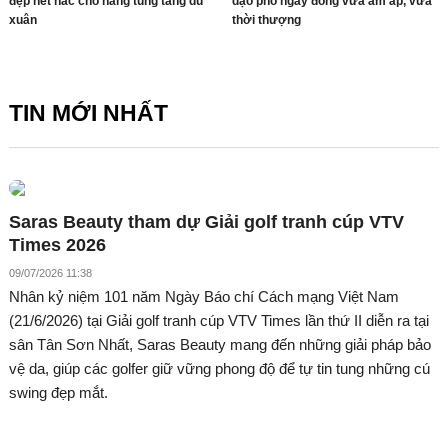
đẹp hết nấc cho nàng tung tăng du
dạo phố ngày đông vừa ấm áp, vừa
xuân
thời thượng
TIN MỚI NHẤT
Saras Beauty tham dự Giải golf tranh cúp VTV
Times 2026
09/07/2026 11:38
Nhân kỷ niệm 101 năm Ngày Báo chí Cách mạng Việt Nam
(21/6/2026) tại Giải golf tranh cúp VTV Times lần thứ II diễn ra tại
sân Tân Sơn Nhất, Saras Beauty mang đến những giải pháp bảo
vệ da, giúp các golfer giữ vững phong độ để tự tin tung những cú
swing đẹp mắt.