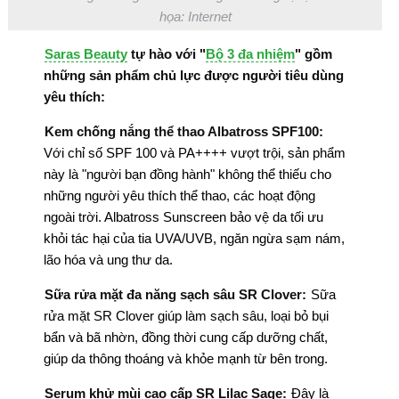
họa: Internet
Saras Beauty
tự hào với "
Bộ 3 đa nhiệm
" gồm
những sản phẩm chủ lực được người tiêu dùng
yêu thích:
Kem chống nắng thể thao Albatross SPF100:
Với chỉ số SPF 100 và PA++++ vượt trội, sản phẩm
này là "người bạn đồng hành" không thể thiếu cho
những người yêu thích thể thao, các hoạt động
ngoài trời. Albatross Sunscreen bảo vệ da tối ưu
khỏi tác hại của tia UVA/UVB, ngăn ngừa sạm nám,
lão hóa và ung thư da.
Sữa rửa mặt đa năng sạch sâu SR Clover:
Sữa
rửa mặt SR Clover giúp làm sạch sâu, loại bỏ bụi
bẩn và bã nhờn, đồng thời cung cấp dưỡng chất,
giúp da thông thoáng và khỏe mạnh từ bên trong.
Serum khử mùi cao cấp SR Lilac Sage:
Đây là