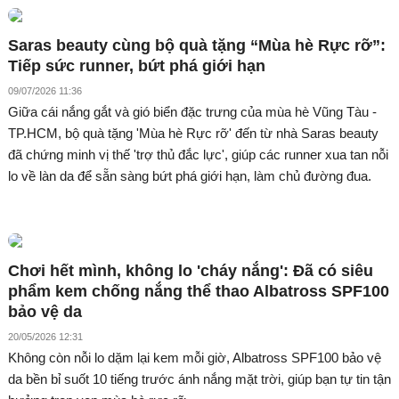
Saras beauty cùng bộ quà tặng “Mùa hè Rực rỡ”:
Tiếp sức runner, bứt phá giới hạn
09/07/2026 11:36
Giữa cái nắng gắt và gió biển đặc trưng của mùa hè Vũng Tàu -
TP.HCM, bộ quà tặng 'Mùa hè Rực rỡ' đến từ nhà Saras beauty
đã chứng minh vị thế 'trợ thủ đắc lực', giúp các runner xua tan nỗi
lo về làn da để sẵn sàng bứt phá giới hạn, làm chủ đường đua.
Chơi hết mình, không lo 'cháy nắng': Đã có siêu
phẩm kem chống nắng thể thao Albatross SPF100
bảo vệ da
20/05/2026 12:31
Không còn nỗi lo dặm lại kem mỗi giờ, Albatross SPF100 bảo vệ
da bền bỉ suốt 10 tiếng trước ánh nắng mặt trời, giúp bạn tự tin tận