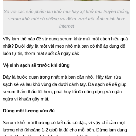
So với các sản phẩm lăn khử mùi hay xịt khử mùi truyền thống,
serum khử mùi có những ưu điểm vượt trội. Ảnh minh họa:
Internet
Vậy làm thế nào để sử dụng serum khử mùi một cách hiệu quả
nhất? Dưới đây là một vài mẹo nhỏ mà bạn có thể áp dụng để
luôn tự tin, thơm mát suốt cả ngày dài:
Vệ sinh sạch sẽ trước khi dùng
Đây là bước quan trọng nhất mà bạn cần nhớ. Hãy tắm rửa
sạch sẽ và lau khô vùng da dưới cánh tay. Da sạch sẽ sẽ giúp
serum thẩm thấu tốt hơn, phát huy tối đa công dụng và ngăn
ngừa vi khuẩn gây mùi.
Dùng một lượng vừa đủ
Serum khử mùi thường có kết cấu cô đặc, vì vậy chỉ cần một
lượng nhỏ (khoảng 1-2 giọt) là đủ cho mỗi bên. Đừng lạm dụng