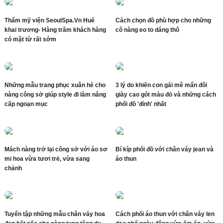
Thẩm mỹ viện SeoulSpa.Vn Huế
Cách chọn đồ phù hợp cho những
khai trương- Hàng trăm khách hàng
cô nàng eo to dáng thô
có mặt từ rất sớm
Những mẫu trang phục xuân hè cho
3 lý do khiến con gái mê mẩn đôi
nàng công sở giúp style đi làm nâng
giày cao gót màu đỏ và những cách
cấp ngoạn mục
phối đồ 'đỉnh' nhất
Mách nàng trở lại công sở với áo sơ
Bí kíp phối đồ với chân váy jean và
mi hoa vừa tươi trẻ, vừa sang
áo thun
chảnh
Tuyển tập những mẫu chân váy hoa
Cách phối áo thun với chân váy len