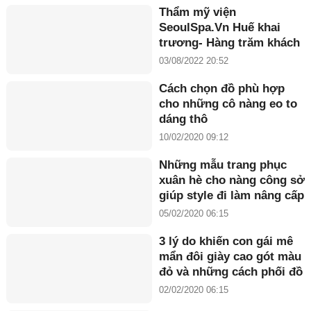
Thẩm mỹ viện
SeoulSpa.Vn Huế khai
trương- Hàng trăm khách
hàng có mặt từ rất sớm
03/08/2022 20:52
Cách chọn đồ phù hợp
cho những cô nàng eo to
dáng thô
10/02/2020 09:12
Những mẫu trang phục
xuân hè cho nàng công sở
giúp style đi làm nâng cấp
ngoạn mục
05/02/2020 06:15
3 lý do khiến con gái mê
mẩn đôi giày cao gót màu
đỏ và những cách phối đồ
'đỉnh' nhất
02/02/2020 06:15