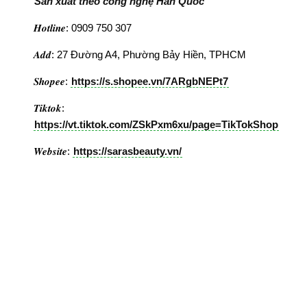
Sản xuất theo công nghệ Hàn Quốc
𝑯𝒐𝒕𝒍𝒊𝒏𝒆: 0909 750 307
𝑨𝒅𝒅: 27 Đường A4, Phường Bảy Hiền, TPHCM
𝑺𝒉𝒐𝒑𝒆𝒆:
https://s.shopee.vn/7ARgbNEPt7
𝑻𝒊𝒌𝒕𝒐𝒌:
https://vt.tiktok.com/ZSkPxm6xu/page=TikTokShop
𝑾𝒆𝒃𝒔𝒊𝒕𝒆:
https://sarasbeauty.vn/