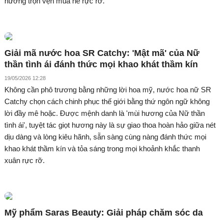
hưởng trọn vẹn mùa hè rực rỡ.
Giải mã nước hoa SR Catchy: 'Mật mã' của Nữ
thần tình ái đánh thức mọi khao khát thầm kín
19/05/2026 12:28
Không cần phô trương bằng những lời hoa mỹ, nước hoa nữ SR
Catchy chọn cách chinh phục thế giới bằng thứ ngôn ngữ không
lời đầy mê hoặc. Được mệnh danh là 'mùi hương của Nữ thần
tình ái', tuyệt tác giọt hương này là sự giao thoa hoàn hảo giữa nét
dịu dàng và lòng kiêu hãnh, sẵn sàng cùng nàng đánh thức mọi
khao khát thầm kín và tỏa sáng trong mọi khoảnh khắc thanh
xuân rực rỡ.
Mỹ phẩm Saras Beauty: Giải pháp chăm sóc da