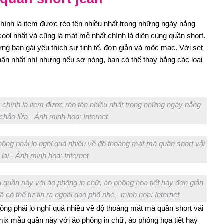
chính là item được réo tên nhiều nhất trong những ngày nắng
ol nhất và cũng là mát mẻ nhất chính là diện cùng quần short.
ng bạn gái yêu thích sự tinh tế, đơn giản và mộc mạc. Với set
hãn nhất nhì nhưng nếu sợ nóng, bạn có thể thay bằng các loại
g chính là item được réo tên nhiều nhất trong những ngày nắng
hảo lửa - Ảnh minh họa: Internet
không phải lo nghĩ quá nhiều về độ thoáng mát mà quần short vải
lại - Ảnh minh họa: Internet
u quần này với áo phông in chữ, áo phông họa tiết hay đơn giản
 có thể tự tin ra ngoài dạo phố nhé - minh họa: Internet
không phải lo nghĩ quá nhiều về độ thoáng mát mà quần short vải
 mix mẫu quần này với áo phông in chữ, áo phông họa tiết hay