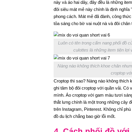
này và áo hai dây, đây đều là những item
đôi siêu mát mẻ này chính là định nghĩa "
phong cách. Mát mẻ đã đành, công thức n
tỏa sáng cho bờ vai nuột nà và đôi chân 
Luôn có tên trong cẩm nang phối đồ củ
culottes là những item tiện lợ
Nàng nào không thích khoe chân nhưng
croptop với
Croptop thì sao? Nàng nào không thích 
ghi tâm bộ đôi croptop với quần vải. Có
mình. Áo croptop với gam màu tươi sáng
thắt lưng chính là một trong những cây
trên Instagram, Pinterest. Không chỉ phù 
đồ du lịch chẳng bao giờ lỗi mốt.
4. Cách phối đồ với