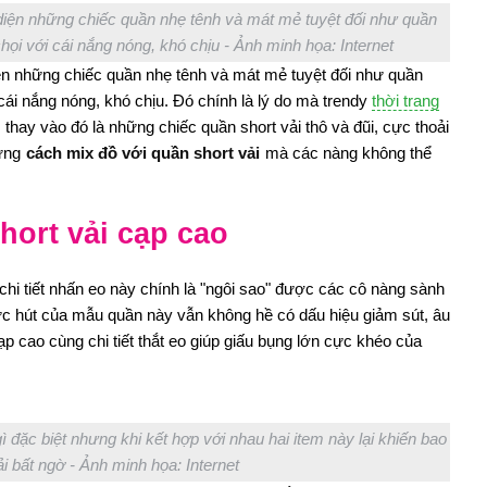
diện những chiếc quần nhẹ tênh và mát mẻ tuyệt đối như quần
họi với cái nắng nóng, khó chịu - Ảnh minh họa: Internet
ện những chiếc quần nhẹ tênh và mát mẻ tuyệt đối như quần
 cái nắng nóng, khó chịu. Đó chính là lý do mà trendy
thời trang
thay vào đó là những chiếc quần short vải thô và đũi, cực thoải
hững
cách mix đồ với quần short vải
mà các nàng không thể
hort vải cạp cao
hi tiết nhấn eo này chính là "ngôi sao" được các cô nàng sành
ức hút của mẫu quần này vẫn không hề có dấu hiệu giảm sút, âu
 cao cùng chi tiết thắt eo giúp giấu bụng lớn cực khéo của
đặc biệt nhưng khi kết hợp với nhau hai item này lại khiến bao
i bất ngờ - Ảnh minh họa: Internet