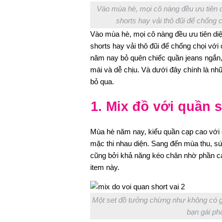
Vào mùa hè, mọi cô nàng đều ưu tiên 
shorts hay vải thô đũi để chống c
Vào mùa hè, mọi cô nàng đều ưu tiên di
shorts hay vải thô đũi để chống chọi với
năm nay bỏ quên chiếc quần jeans ngắn, 
mái và dễ chịu. Và dưới đây chính là n
bỏ qua.
1. Mix đồ với quần s
Mùa hè năm nay, kiểu quần cạp cao với c
mặc thi nhau diện. Sang đến mùa thu, s
cũng bởi khả năng kéo chân nhờ phần cạp
item này.
Một set đồ tưởng chừng như không có gì 
bạn gái phả