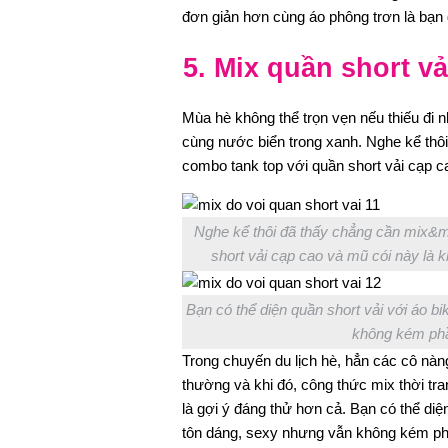
đơn giản hơn cùng áo phông trơn là bạn đ
5. Mix quần short vả
Mùa hè không thể trọn vẹn nếu thiếu đi 
cùng nước biển trong xanh. Nghe kể thô
combo tank top với quần short vải cạp c
Nghe kể thôi đã thấy chẳng cần mix&m
short vải cạp cao và mũ cói này là k
Bạn có thể diện quần short vải với áo 
không kém phầ
Trong chuyến du lịch hè, hẳn các cô nà
thường và khi đó, công thức mix thời tran
là gợi ý đáng thử hơn cả. Bạn có thể diệ
tôn dáng, sexy nhưng vẫn không kém ph