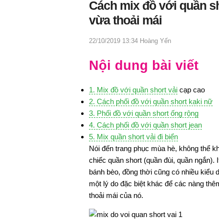
Cách mix đồ với quần sh
vừa thoải mái
22/10/2019 13:34
Hoàng Yến
Nội dung bài viết
1. Mix đồ với
quần short vải
cạp cao
2. Cách phối đồ với quần short kaki nữ
3. Phối đồ với quần short ống rộng
4. Cách phối đồ với quần short jean
5. Mix quần short vải đi biển
Nói đến trang phục mùa hè, không thể k
chiếc quần short (quần đùi, quần ngắn). 
bánh bèo, đồng thời cũng có nhiều kiểu 
một lý do đặc biệt khác để các nàng thêm
thoải mái của nó.