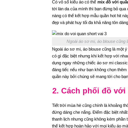
Có vô số kiểu áo có thể
mix đồ với quầ
tới làn da của mình thì bạn đừng bỏ qua
nàng có thể kết hợp mẫu quần hot hit nà
đẹp và phát huy tối đa khả năng tôn dán
Ngoài áo sơ mi, áo blouse cũng l
Ngoài áo sơ mi, áo blouse cũng là một 
có gì đặc biệt nhưng khi kết hợp với nhau
dụng ngay những chiếc áo sơ mi classic 
đáng tiếc nếu như bạn không chọn thêm 
quần này bởi chúng sẽ mang tới cho bạn m
2. Cách phối đồ với
Tiết trời mùa hè cũng chính là khoảng th
đứng dáng che nắng. Điểm đặc biệt nhất
thanh lịch nhưng cũng không kém phần tr
thể kết hợp hoàn hảo với mọi kiểu áo mà 