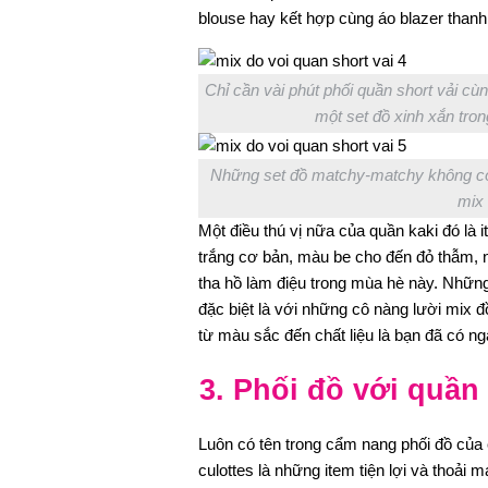
blouse hay kết hợp cùng áo blazer thanh 
Chỉ cần vài phút phối quần short vải cùn
một set đồ xinh xắn tron
Những set đồ matchy-matchy không còn 
mix 
Một điều thú vị nữa của quần kaki đó là
trắng cơ bản, màu be cho đến đỏ thẫm, 
tha hồ làm điệu trong mùa hè này. Nhữn
đặc biệt là với những cô nàng lười mix đồ
từ màu sắc đến chất liệu là bạn đã có n
3. Phối đồ với quần
Luôn có tên trong cẩm nang phối đồ của 
culottes là những item tiện lợi và thoải 