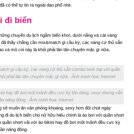
ã có thể tự tin ra ngoài dạo phố nhé.
i đi biển
những chuyến du lịch ngắm biển khơi, dưới nắng và cát vàng
i đã thấy chẳng cần mix&match gì cầu kỳ, các nàng cứ thủ sẵn
ao và mũ cói này là khỏi phải lăn tăn chuyện mặc gì nữa.
atch gì cầu kỳ, các nàng cứ thủ sẵn combo tank top với quần
hỏi phải lăn tăn chuyện mặc gì nữa - Ảnh minh họa: Internet
bikini hay đồ bơi một mảnh đều cực kỳ tôn dáng, sexy nhưng vẫn
n năng động - Ảnh minh họa: Internet
ng sẽ muốn ăn vận phóng khoáng, sexy hơn đôi chút ngày
g đi du lịch biển cho nữ hữu hiệu chính là áo bơi với quần short
n quần short vải với áo bikini hay đồ bơi một mảnh đều cực kỳ
ần năng động.