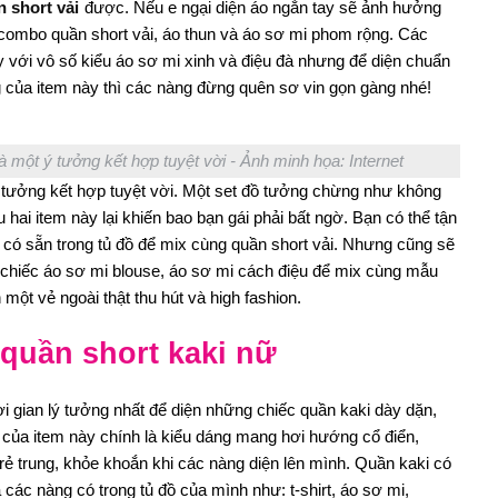
n short vải
được. Nếu e ngại diện áo ngắn tay sẽ ảnh hưởng
 combo quần short vải, áo thun và áo sơ mi phom rộng. Các
y với vô số kiểu áo sơ mi xinh và điệu đà nhưng để diện chuẩn
g của item này thì các nàng đừng quên sơ vin gọn gàng nhé!
à một ý tưởng kết hợp tuyệt vời - Ảnh minh họa: Internet
ý tưởng kết hợp tuyệt vời. Một set đồ tưởng chừng như không
 hai item này lại khiến bao bạn gái phải bất ngờ. Bạn có thể tận
có sẵn trong tủ đồ để mix cùng quần short vải. Nhưng cũng sẽ
chiếc áo sơ mi blouse, áo sơ mi cách điệu để mix cùng mẫu
ột vẻ ngoài thật thu hút và high fashion.
 quần short kaki nữ
ời gian lý tưởng nhất để diện những chiếc quần kaki dày dặn,
 của item này chính là kiểu dáng mang hơi hướng cổ điển,
ẻ trung, khỏe khoắn khi các nàng diện lên mình. Quần kaki có
các nàng có trong tủ đồ của mình như: t-shirt, áo sơ mi,