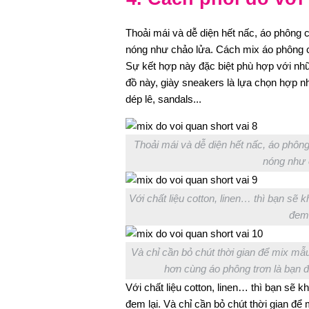
Thoải mái và dễ diện hết nấc, áo phông 
nóng như chảo lửa. Cách mix áo phông co
Sự kết hợp này đặc biệt phù hợp với nhữ
đồ này, giày sneakers là lựa chọn hợp n
dép lê, sandals...
Thoải mái và dễ diện hết nấc, áo phôn
nóng như c
Với chất liệu cotton, linen… thì bạn sẽ 
đem 
Và chỉ cần bỏ chút thời gian để mix mẫ
hơn cùng áo phông trơn là bạn đã
Với chất liệu cotton, linen… thì bạn sẽ 
đem lại. Và chỉ cần bỏ chút thời gian để