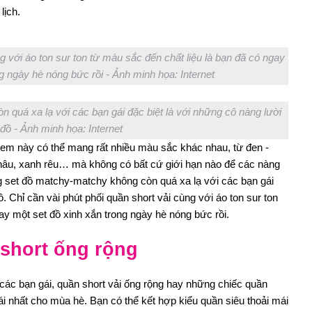
lịch.
g với áo ton sur ton từ màu sắc đến chất liệu là bạn đã có ngay
g ngày hè nóng bức rồi - Ảnh minh họa: Internet
quá xa lạ với các bạn gái đặc biệt là với những cô nàng lười
đồ - Ảnh minh họa: Internet
 item này có thể mang rất nhiều màu sắc khác nhau, từ đen -
nâu, xanh rêu… mà không có bất cứ giới hạn nào để các nàng
g set đồ matchy-matchy không còn quá xa lạ với các bạn gái
. Chỉ cần vài phút phối quần short vải cùng với áo ton sur ton
gay một set đồ xinh xắn trong ngày hè nóng bức rồi.
 short ống rộng
các bạn gái, quần short vải ống rộng hay những chiếc quần
mái nhất cho mùa hè. Bạn có thể kết hợp kiểu quần siêu thoải mái