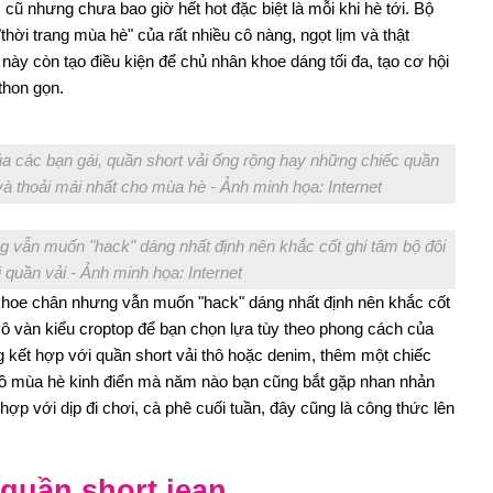
 cũ nhưng chưa bao giờ hết hot đặc biệt là mỗi khi hè tới. Bộ
thời trang mùa hè" của rất nhiều cô nàng, ngọt lịm và thật
ày còn tạo điều kiện để chủ nhân khoe dáng tối đa, tạo cơ hội
thon gọn.
a các bạn gái, quần short vải ống rộng hay những chiếc quần
i và thoải mái nhất cho mùa hè - Ảnh minh họa: Internet
 vẫn muốn "hack" dáng nhất định nên khắc cốt ghi tâm bộ đôi
 quần vải - Ảnh minh họa: Internet
khoe chân nhưng vẫn muốn "hack" dáng nhất định nên khắc cốt
 vô vàn kiểu croptop để bạn chọn lựa tùy theo phong cách của
 kết hợp với quần short vải thô hoặc denim, thêm một chiếc
 đồ mùa hè kinh điển mà năm nào bạn cũng bắt gặp nhan nhản
hợp với dịp đi chơi, cà phê cuối tuần, đây cũng là công thức lên
 quần short jean