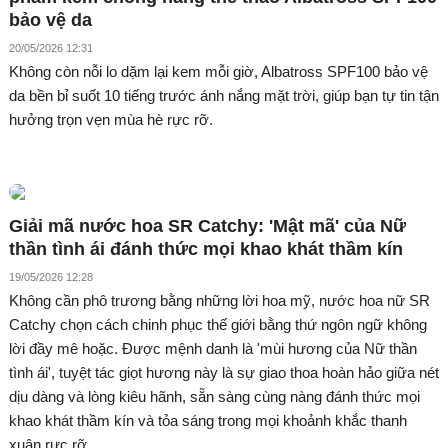
bảo vệ da
20/05/2026 12:31
Không còn nỗi lo dặm lại kem mỗi giờ, Albatross SPF100 bảo vệ
da bền bỉ suốt 10 tiếng trước ánh nắng mặt trời, giúp bạn tự tin tận
hưởng trọn vẹn mùa hè rực rỡ.
Giải mã nước hoa SR Catchy: 'Mật mã' của Nữ
thần tình ái đánh thức mọi khao khát thầm kín
19/05/2026 12:28
Không cần phô trương bằng những lời hoa mỹ, nước hoa nữ SR
Catchy chọn cách chinh phục thế giới bằng thứ ngôn ngữ không
lời đầy mê hoặc. Được mệnh danh là 'mùi hương của Nữ thần
tình ái', tuyệt tác giọt hương này là sự giao thoa hoàn hảo giữa nét
dịu dàng và lòng kiêu hãnh, sẵn sàng cùng nàng đánh thức mọi
khao khát thầm kín và tỏa sáng trong mọi khoảnh khắc thanh
xuân rực rỡ.