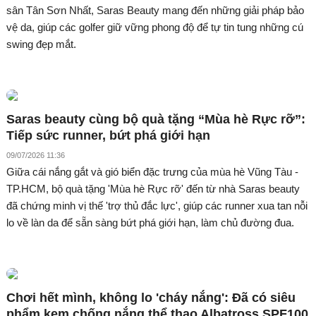
sân Tân Sơn Nhất, Saras Beauty mang đến những giải pháp bảo
vệ da, giúp các golfer giữ vững phong độ để tự tin tung những cú
swing đẹp mắt.
Saras beauty cùng bộ quà tặng “Mùa hè Rực rỡ”:
Tiếp sức runner, bứt phá giới hạn
09/07/2026 11:36
Giữa cái nắng gắt và gió biển đặc trưng của mùa hè Vũng Tàu -
TP.HCM, bộ quà tặng 'Mùa hè Rực rỡ' đến từ nhà Saras beauty
đã chứng minh vị thế 'trợ thủ đắc lực', giúp các runner xua tan nỗi
lo về làn da để sẵn sàng bứt phá giới hạn, làm chủ đường đua.
Chơi hết mình, không lo 'cháy nắng': Đã có siêu
phẩm kem chống nắng thể thao Albatross SPF100