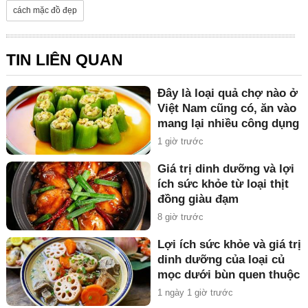
cách mặc đồ đẹp
TIN LIÊN QUAN
Đây là loại quả chợ nào ở
Việt Nam cũng có, ăn vào
mang lại nhiều công dụng
bất ngờ
1 giờ trước
Giá trị dinh dưỡng và lợi
ích sức khỏe từ loại thịt
đồng giàu đạm
8 giờ trước
Lợi ích sức khỏe và giá trị
dinh dưỡng của loại củ
mọc dưới bùn quen thuộc
1 ngày 1 giờ trước