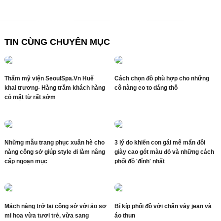
TIN CÙNG CHUYÊN MỤC
Thẩm mỹ viện SeoulSpa.Vn Huế
Cách chọn đồ phù hợp cho những
khai trương- Hàng trăm khách hàng
cô nàng eo to dáng thô
có mặt từ rất sớm
Những mẫu trang phục xuân hè cho
3 lý do khiến con gái mê mẩn đôi
nàng công sở giúp style đi làm nâng
giày cao gót màu đỏ và những cách
cấp ngoạn mục
phối đồ 'đỉnh' nhất
Mách nàng trở lại công sở với áo sơ
Bí kíp phối đồ với chân váy jean và
mi hoa vừa tươi trẻ, vừa sang
áo thun