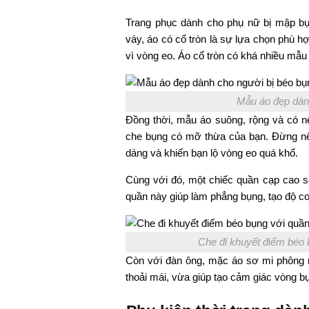
Trang phục dành cho phụ nữ bị mập bụ
váy, áo có cổ tròn là sự lựa chọn phù h
vì vòng eo. Áo cổ tròn có khá nhiều mẫu
Mẫu áo đẹp dành
Đồng thời, mẫu áo suông, rộng và có nế
che bụng có mỡ thừa của bạn. Đừng nên
dáng và khiến bạn lộ vòng eo quá khổ.
Cùng với đó, một chiếc quần cạp cao s
quần này giúp làm phẳng bụng, tạo độ co
Che đi khuyết điểm béo 
Còn với đàn ông, mặc áo sơ mi phông r
thoải mái, vừa giúp tạo cảm giác vòng bụ