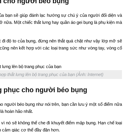
nh cho người béo bụng
của bạn sẽ giúp đánh lạc hướng sự chú ý của người đối diện và
cỡ nữa. Một chiếc thắt lưng hay quần áo gei bụng là phụ kiện mà
t đi độ to của bụng, đừng nên thắt quá chặt như vậy lớp mỡ sẽ
ạn cũng nên kết hợp với các loại trang sức như vòng tay, vòng cổ
ợp thắt lưng lên bộ trang phục của bạn (Ảnh: Internet)
ng phục cho người béo bụng
o người béo bụng như nói trên, bạn cần lưu ý một số điểm nữa
là hoàn hảo nhất.
vì nó sẽ không thể che đi khuyết điểm mập bụng. Hạn chế loại
n cảm giác cơ thể đầy đặn hơn.