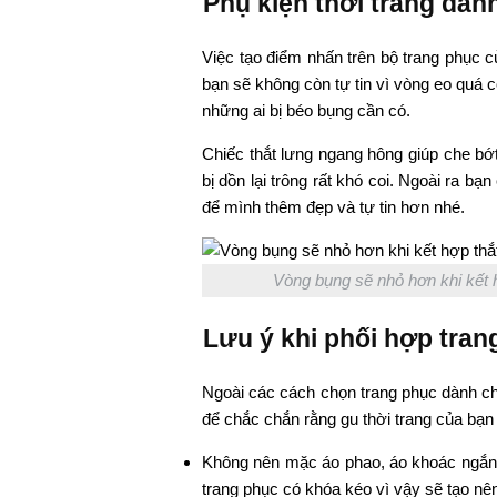
Phụ kiện thời trang dà
Việc tạo điểm nhấn trên bộ trang phục 
bạn sẽ không còn tự tin vì vòng eo quá 
những ai bị béo bụng cần có.
Chiếc thắt lưng ngang hông giúp che bớ
bị dồn lại trông rất khó coi. Ngoài ra b
để mình thêm đẹp và tự tin hơn nhé.
Vòng bụng sẽ nhỏ hơn khi kết h
Lưu ý khi phối hợp tra
Ngoài các cách chọn trang phục dành ch
để chắc chắn rằng gu thời trang của bạn 
Không nên mặc áo phao, áo khoác ngắn 
trang phục có khóa kéo vì vậy sẽ tạo nê