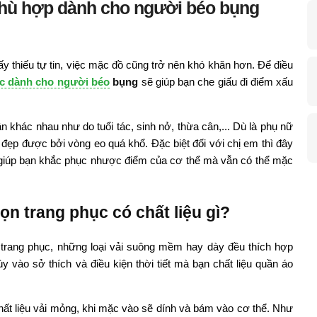
phù hợp dành cho người béo bụng
 thiếu tự tin, việc mặc đồ cũng trở nên khó khăn hơn. Để điều
ục dành cho người béo
bụng
sẽ giúp bạn che giấu đi điểm xấu
 khác nhau như do tuổi tác, sinh nở, thừa cân,... Dù là phụ nữ
đẹp được bởi vòng eo quá khổ. Đặc biệt đối với chị em thì đây
 sẽ giúp bạn khắc phục nhược điểm của cơ thể mà vẫn có thể mặc
n trang phục có chất liệu gì?
u trang phục, những loại vải suông mềm hay dày đều thích hợp
 vào sở thích và điều kiện thời tiết mà bạn chất liệu quần áo
hất liệu vải mỏng, khi mặc vào sẽ dính và bám vào cơ thể. Như