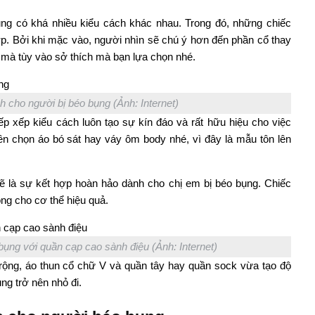
ng có khá nhiều kiểu cách khác nhau. Trong đó, những chiếc
ợp. Bởi khi mặc vào, người nhìn sẽ chú ý hơn đến phần cổ thay
 mà tùy vào sở thích mà bạn lựa chọn nhé.
 cho người bị béo bụng (Ảnh: Internet)
p xếp kiểu cách luôn tạo sự kín đáo và rất hữu hiệu cho việc
 chọn áo bó sát hay váy ôm body nhé, vì đây là mẫu tôn lên
ẽ là sự kết hợp hoàn hảo dành cho chị em bị béo bụng. Chiếc
ng cho cơ thể hiệu quả.
bụng với quần cạp cao sành điệu (Ảnh: Internet)
ộng, áo thun cổ chữ V và quần tây hay quần sock vừa tạo độ
ng trở nên nhỏ đi.