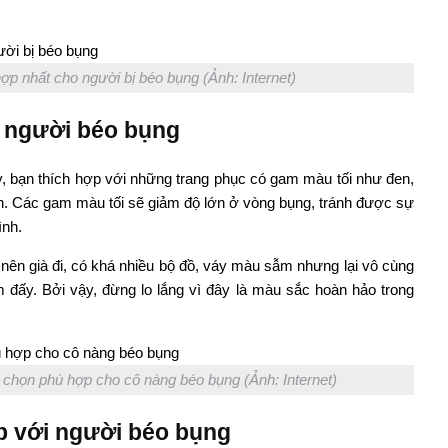
hợp nhất cho người bị béo bụng (Ảnh: Internet)
 người béo bụng
, bạn thích hợp với những trang phục có gam màu tối như đen,
ân. Các gam màu tối sẽ giảm độ lớn ở vòng bụng, tránh được sự
ình.
 nên già đi, có khá nhiều bộ đồ, váy màu sẫm nhưng lại vô cùng
 đấy. Bởi vậy, đừng lo lắng vì đây là màu sắc hoàn hảo trong
 chọn phù hợp cho cô nàng béo bụng (Ảnh: Internet)
p với người béo bụng