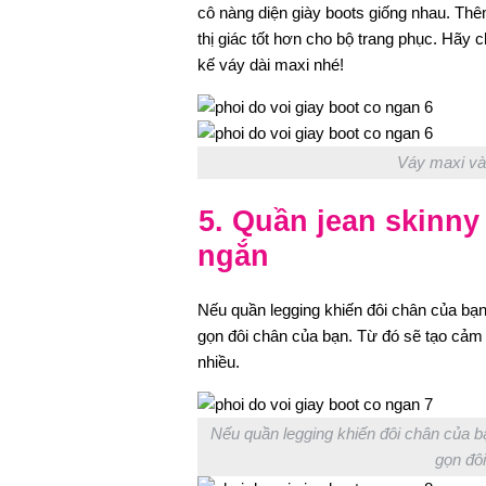
cô nàng diện giày boots giống nhau. Thê
thị giác tốt hơn cho bộ trang phục. Hãy 
kế váy dài maxi nhé!
Váy maxi và 
5. Quần jean skinny
ngắn
Nếu quần legging khiến đôi chân của bạn 
gọn đôi chân của bạn. Từ đó sẽ tạo cảm 
nhiều.
Nếu quần legging khiến đôi chân của bạn
gọn đô