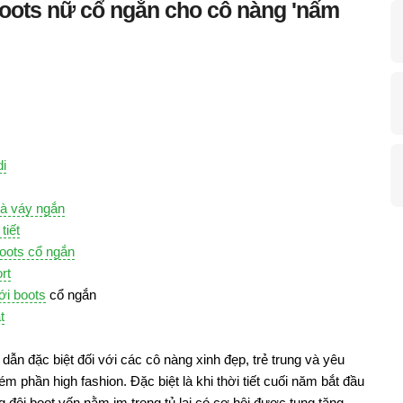
 boots nữ cổ ngắn cho cô nàng 'nấm
di
và váy ngắn
tiết
boots cổ ngắn
rt
ới boots
cổ ngắn
t
dẫn đặc biệt đối với các cô nàng xinh đẹp, trẻ trung và yêu
phần high fashion. Đặc biệt là khi thời tiết cuối năm bắt đầu
ng đôi boot vốn nằm im trong tủ lại có cơ hội được tung tăng