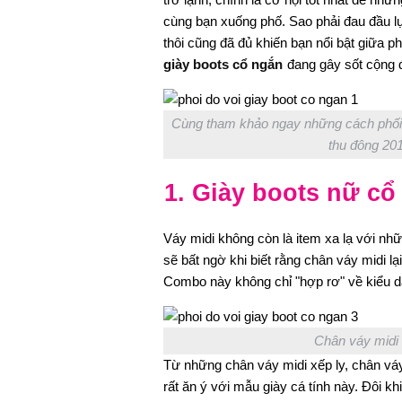
cùng bạn xuống phố. Sao phải đau đầu lự
thôi cũng đã đủ khiến bạn nổi bật giữa
giày boots cổ ngắn
đang gây sốt cộng 
Cùng tham khảo ngay những cách phối 
thu đông 201
1. Giày boots nữ cổ
Váy midi không còn là item xa lạ với nh
sẽ bất ngờ khi biết rằng chân váy midi l
Combo này không chỉ "hợp rơ" về kiểu d
Chân váy midi 
Từ những chân váy midi xếp ly, chân váy
rất ăn ý với mẫu giày cá tính này. Đôi k