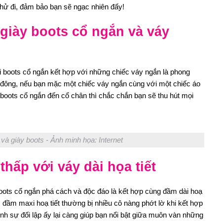
hử đi, đảm bảo bạn sẽ ngạc nhiên đấy!
 giày boots cổ ngắn và váy
i boots cổ ngắn kết hợp với những chiếc váy ngắn là phong
đông, nếu bạn mặc một chiếc váy ngắn cùng với một chiếc áo
 boots cổ ngắn đến cổ chân thì chắc chắn bạn sẽ thu hút mọi
à giày boots - Ảnh minh họa: Internet
thấp với váy dài họa tiết
boots cổ ngắn phá cách và độc đáo là kết hợp cùng đầm dài hoạ
h, đầm maxi hoạ tiết thường bị nhiều cô nàng phớt lờ khi kết hợp
nh sự đối lập ấy lại càng giúp bạn nổi bật giữa muôn vàn những