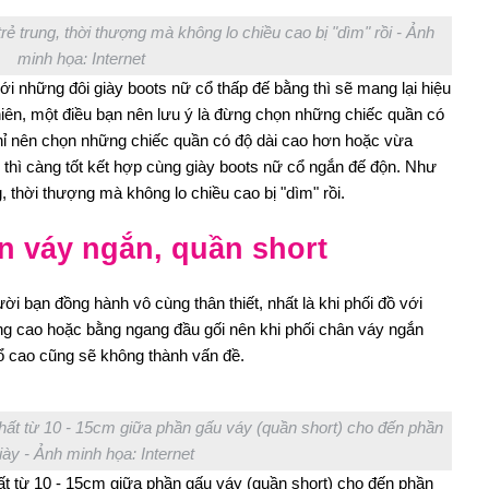
ẻ trung, thời thượng mà không lo chiều cao bị "dìm" rồi - Ảnh
minh họa: Internet
ới những đôi giày boots nữ cổ thấp đế bằng thì sẽ mang lại hiệu
hiên, một điều bạn nên lưu ý là đừng chọn những chiếc quần có
 chỉ nên chọn những chiếc quần có độ dài cao hơn hoặc vừa
thì càng tốt kết hợp cùng giày boots nữ cổ ngắn đế độn. Như
, thời thượng mà không lo chiều cao bị "dìm" rồi.
n váy ngắn, quần short
ời bạn đồng hành vô cùng thân thiết, nhất là khi phối đồ với
ng cao hoặc bằng ngang đầu gối nên khi phối chân váy ngắn
ổ cao cũng sẽ không thành vấn đề.
hất từ 10 - 15cm giữa phần gấu váy (quần short) cho đến phần
iày - Ảnh minh họa: Internet
ất từ 10 - 15cm giữa phần gấu váy (quần short) cho đến phần