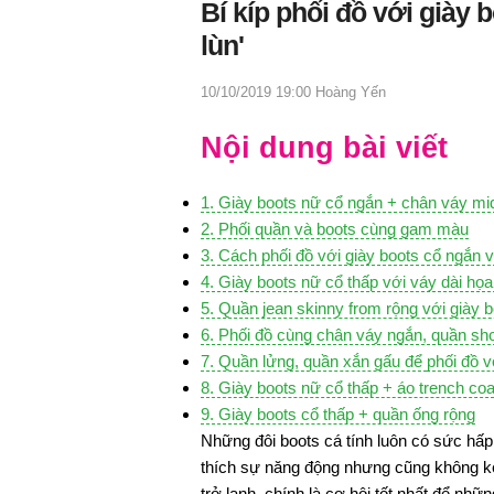
Bí kíp phối đồ với giày
lùn'
10/10/2019 19:00
Hoàng Yến
Nội dung bài viết
1. Giày boots nữ cổ ngắn + chân váy mi
2. Phối quần và boots cùng gam màu
3. Cách phối đồ với giày boots cổ ngắn 
4. Giày boots nữ cổ thấp với váy dài họa 
5. Quần jean skinny from rộng với giày 
6. Phối đồ cùng chân váy ngắn, quần sho
7. Quần lửng, quần xắn gấu để
phối đồ v
8. Giày boots nữ cổ thấp + áo trench coa
9. Giày boots cổ thấp + quần ống rộng
Những đôi boots cá tính luôn có sức hấp 
thích sự năng động nhưng cũng không kém 
trở lạnh, chính là cơ hội tốt nhất để nhữ