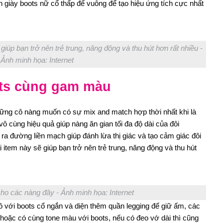
ọn giày boots nữ cổ thấp đế vuông để tạo hiệu ứng tích cực nhất
iúp bạn trở nên trẻ trung, năng động và thu hút hơn rất nhiều -
Ảnh minh họa: Internet
ots cùng gam màu
hững cô nàng muốn có sự mix and match hợp thời nhất khi là
ô cùng hiệu quả giúp nàng ăn gian tối đa độ dài của đôi
a đường liền mạch giúp đánh lừa thị giác và tạo cảm giác đôi
item này sẽ giúp bạn trở nên trẻ trung, năng động và thu hút
cho các nàng đây - Ảnh minh họa: Internet
 với boots cổ ngắn và diện thêm quần legging để giữ ấm, các
oặc có cùng tone màu với boots, nếu có đeo vớ dài thì cũng