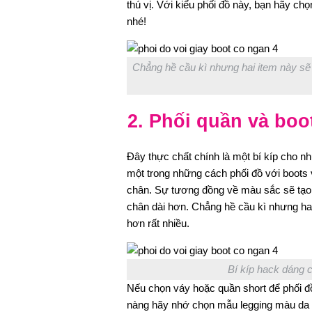
thú vị. Với kiểu phối đồ này, bạn hãy ch
nhé!
Chẳng hề cầu kì nhưng hai item này sẽ g
2. Phối quần và bo
Đây thực chất chính là một bí kíp cho n
một trong những cách phối đồ với boots v
chân. Sự tương đồng về màu sắc sẽ tạo r
chân dài hơn. Chẳng hề cầu kì nhưng hai 
hơn rất nhiều.
Bí kíp hack dáng 
Nếu chọn váy hoặc quần short để phối đồ
nàng hãy nhớ chọn mẫu legging màu da h