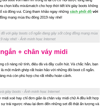
a chọn kiểu mix&match cho hợp thời tiết khi giày boots không
 phố xá đông vui. Cùng tham khảo ngay những
cách phối đồ
với
đồng mạng mùa thu đông 2019 này nhé!
đồ với giày boots cổ ngắn đang gây sốt cộng đồng mạng mùa
9 này nhé! - Ảnh minh họa: Internet
 ngắn + chân váy midi
ững cô nàng nữ tính, điệu đà và đầy cuốn hút. Và chắc hẳn, bạn
ại là một mảnh ghép rất hoàn hảo với những đôi boot cổ ngắn.
áng mà còn phù hợp cho rất nhiều hoàn cảnh.
và giày boots - Ảnh minh họa: Internet
 midi xoè hay chỉ đơn giản là chân váy midi chữ A đều kết hợp
hi sự trái ngược nhau lại đem đến những set đồ thật ấn tượng và