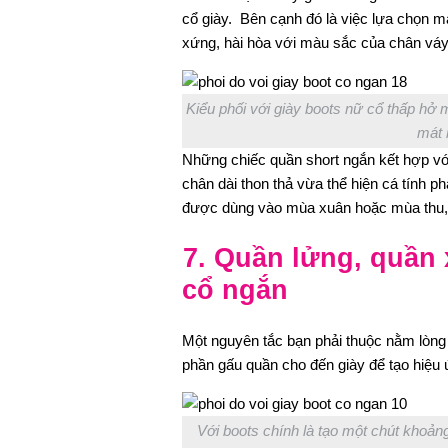
cổ giày. Bên cạnh đó là việc lựa chọn m
xứng, hài hòa với màu sắc của chân váy
Kiểu phối với giày boots nữ cổ thấp hở
mát 
Những chiếc quần short ngắn kết hợp vớ
chân dài thon thả vừa thể hiện cá tính p
được dùng vào mùa xuân hoặc mùa thu, k
7. Quần lửng, quần 
cổ ngắn
Một nguyên tắc bạn phải thuộc nằm lòng 
phần gấu quần cho đến giày để tạo hiệu 
Với boots chính là tạo một chút khoản