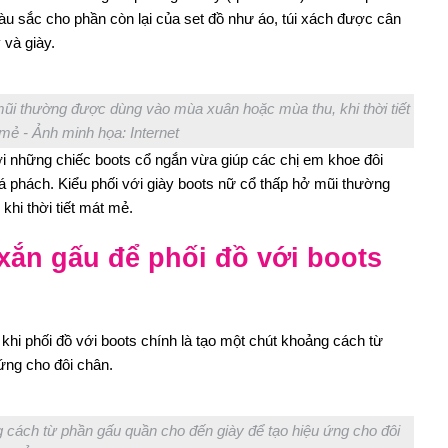
àu sắc cho phần còn lại của set đồ như áo, túi xách được cân
 và giày.
 mũi thường được dùng vào mùa xuân hoặc mùa thu, khi thời tiết
mẻ - Ảnh minh họa: Internet
i những chiếc boots cổ ngắn vừa giúp các chị em khoe đôi
há phách. Kiểu phối với giày boots nữ cổ thấp hở mũi thường
hi thời tiết mát mẻ.
xắn gấu để phối đồ với boots
khi phối đồ với boots chính là tạo một chút khoảng cách từ
ứng cho đôi chân.
g cách từ phần gấu quần cho đến giày để tạo hiệu ứng cho đôi