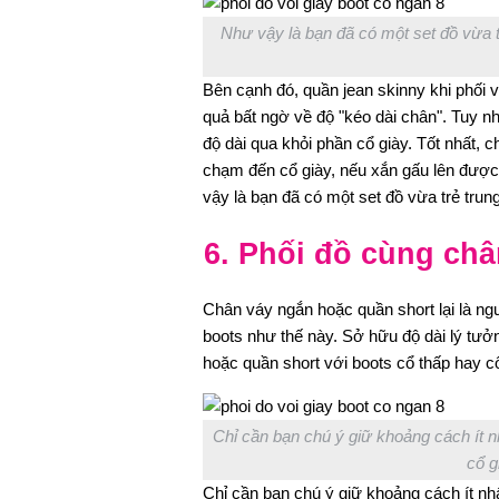
Như vậy là bạn đã có một set đồ vừa tr
Bên cạnh đó, quần jean skinny khi phối v
quả bất ngờ về độ "kéo dài chân". Tuy n
độ dài qua khỏi phần cổ giày. Tốt nhất,
chạm đến cổ giày, nếu xắn gấu lên được 
vậy là bạn đã có một set đồ vừa trẻ trung
6. Phối đồ cùng châ
Chân váy ngắn hoặc quần short lại là ngư
boots như thế này. Sở hữu độ dài lý tưở
hoặc quần short với boots cổ thấp hay c
Chỉ cần bạn chú ý giữ khoảng cách ít n
cổ g
Chỉ cần bạn chú ý giữ khoảng cách ít nh