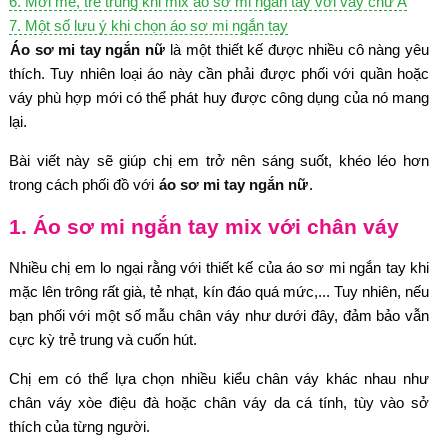
6. Mới mẻ, trẻ trung khi mix áo sơ mi ngắn tay với váy chữ A
7. Một số lưu ý khi chọn áo sơ mi ngắn tay
Áo sơ mi tay ngắn nữ
là một thiết kế được nhiều cô nàng yêu
thích. Tuy nhiên loại áo này cần phải được phối với quần hoặc
váy phù hợp mới có thể phát huy được công dụng của nó mang
lại.
Bài viết này sẽ giúp chị em trở nên sáng suốt, khéo léo hơn
trong cách phối đồ với
áo sơ mi tay ngắn nữ
.
1. Áo sơ mi ngắn tay mix với chân váy
Nhiều chị em lo ngại rằng với thiết kế của áo sơ mi ngắn tay khi
mặc lên trông rất già, tẻ nhạt, kín đáo quá mức,... Tuy nhiên, nếu
bạn phối với một số mẫu chân váy như dưới đây, đảm bảo vẫn
cực kỳ trẻ trung và cuốn hút.
Chị em có thể lựa chọn nhiều kiểu chân váy khác nhau như
chân váy xòe điệu đà hoặc chân váy da cá tính, tùy vào sở
thích của từng người.