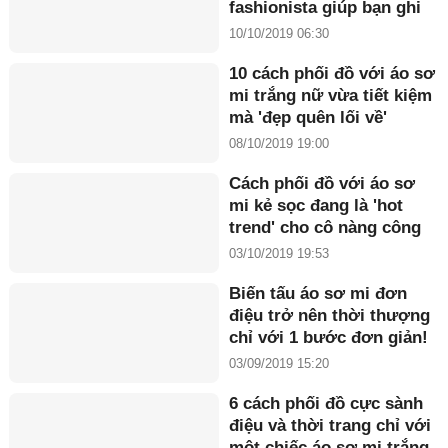
fashionista giúp bạn ghi
điểm mỗi khi xuống phố
10/10/2019 06:30
10 cách phối đồ với áo sơ
mi trắng nữ vừa tiết kiệm
mà 'đẹp quên lối về'
08/10/2019 19:00
Cách phối đồ với áo sơ
mi kẻ sọc đang là 'hot
trend' cho cô nàng công
sở tha hồ điệu đà
03/10/2019 19:53
Biến tấu áo sơ mi đơn
điệu trở nên thời thượng
chỉ với 1 bước đơn giản!
03/09/2019 15:20
6 cách phối đồ cực sành
điệu và thời trang chỉ với
một chiếc áo sơ mi trắng