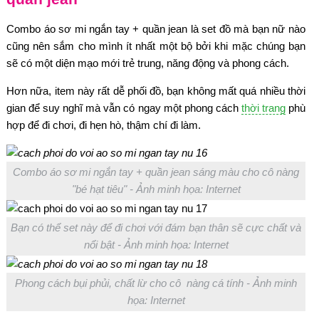
Combo áo sơ mi ngắn tay + quần jean là set đồ mà bạn nữ nào
cũng nên sắm cho mình ít nhất một bộ bởi khi mặc chúng bạn
sẽ có một diện mạo mới trẻ trung, năng động và phong cách.
Hơn nữa, item này rất dễ phối đồ, bạn không mất quá nhiều thời
gian để suy nghĩ mà vẫn có ngay một phong cách
thời trang
phù
hợp để đi chơi, đi hẹn hò, thậm chí đi làm.
Combo áo sơ mi ngắn tay + quần jean sáng màu cho cô nàng
"bé hạt tiêu" - Ảnh minh họa: Internet
Bạn có thể set này để đi chơi với đám bạn thân sẽ cực chất và
nổi bật - Ảnh minh họa: Internet
Phong cách bụi phủi, chất lừ cho cô nàng cá tính - Ảnh minh
họa: Internet