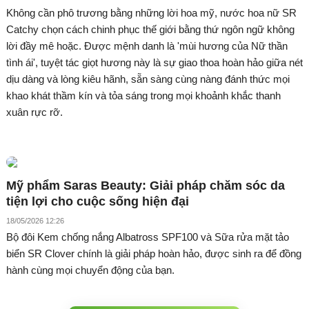
Không cần phô trương bằng những lời hoa mỹ, nước hoa nữ SR
Catchy chọn cách chinh phục thế giới bằng thứ ngôn ngữ không
lời đầy mê hoặc. Được mệnh danh là 'mùi hương của Nữ thần
tình ái', tuyệt tác giọt hương này là sự giao thoa hoàn hảo giữa nét
dịu dàng và lòng kiêu hãnh, sẵn sàng cùng nàng đánh thức mọi
khao khát thầm kín và tỏa sáng trong mọi khoảnh khắc thanh
xuân rực rỡ.
Mỹ phẩm Saras Beauty: Giải pháp chăm sóc da
tiện lợi cho cuộc sống hiện đại
18/05/2026 12:26
Bộ đôi Kem chống nắng Albatross SPF100 và Sữa rửa mặt tảo
biển SR Clover chính là giải pháp hoàn hảo, được sinh ra để đồng
hành cùng mọi chuyển động của bạn.