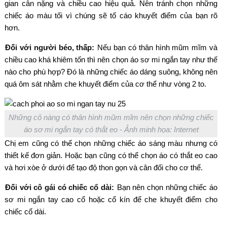
gian cân nặng và chiều cao hiệu quả. Nên tránh chọn những
chiếc áo màu tối vì chúng sẽ tố cáo khuyết điểm của bạn rõ
hơn.
Đối với người béo, thấp:
Nếu bạn có thân hình mũm mĩm và
chiều cao khá khiêm tốn thì nên chọn áo sơ mi ngắn tay như thế
nào cho phù hợp? Đó là những chiếc áo dáng suông, không nên
quá ôm sát nhằm che khuyết điểm của cơ thể như vòng 2 to.
Những cô nàng có thân hình mũm mĩm nên chọn những chiếc
áo sơ mi ngắn tay có thắt eo - Ảnh minh họa: Internet
Chị em cũng có thể chọn những chiếc áo sáng màu nhưng có
thiết kế đơn giản. Hoặc bạn cũng có thể chọn áo có thắt eo cao
và hơi xòe ở dưới để tạo độ thon gọn và cân đối cho cơ thể.
Đối với cô gái có chiếc cổ dài:
Bạn nên chọn những chiếc áo
sơ mi ngắn tay cao cổ hoặc cổ kín để che khuyết điểm cho
chiếc cổ dài.