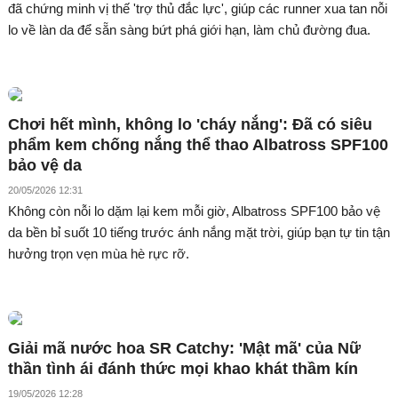
đã chứng minh vị thế 'trợ thủ đắc lực', giúp các runner xua tan nỗi
lo về làn da để sẵn sàng bứt phá giới hạn, làm chủ đường đua.
Chơi hết mình, không lo 'cháy nắng': Đã có siêu
phẩm kem chống nắng thể thao Albatross SPF100
bảo vệ da
20/05/2026 12:31
Không còn nỗi lo dặm lại kem mỗi giờ, Albatross SPF100 bảo vệ
da bền bỉ suốt 10 tiếng trước ánh nắng mặt trời, giúp bạn tự tin tận
hưởng trọn vẹn mùa hè rực rỡ.
Giải mã nước hoa SR Catchy: 'Mật mã' của Nữ
thần tình ái đánh thức mọi khao khát thầm kín
19/05/2026 12:28