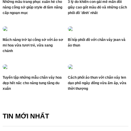
Những mẫu trang phục xuân hè cho
3 lý do khiến con gái mê mẩn đôi
nàng công sở giúp style đi làm nâng
giày cao gót màu đỏ và những cách
cấp ngoạn mục
phối đồ 'đỉnh' nhất
Mách nàng trở lại công sở với áo sơ
Bí kíp phối đồ với chân váy jean và
mi hoa vừa tươi trẻ, vừa sang
áo thun
chảnh
Tuyển tập những mẫu chân váy hoa
Cách phối áo thun với chân váy len
đẹp hết nấc cho nàng tung tăng du
dạo phố ngày đông vừa ấm áp, vừa
xuân
thời thượng
TIN MỚI NHẤT