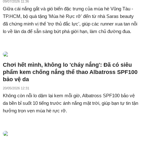
09/07/2026 11:36
Giữa cái nắng gắt và gió biển đặc trưng của mùa hè Vũng Tàu -
TP.HCM, bộ quà tặng 'Mùa hè Rực rỡ' đến từ nhà Saras beauty
đã chứng minh vị thế 'trợ thủ đắc lực', giúp các runner xua tan nỗi
lo về làn da để sẵn sàng bứt phá giới hạn, làm chủ đường đua.
Chơi hết mình, không lo 'cháy nắng': Đã có siêu
phẩm kem chống nắng thể thao Albatross SPF100
bảo vệ da
20/05/2026 12:31
Không còn nỗi lo dặm lại kem mỗi giờ, Albatross SPF100 bảo vệ
da bền bỉ suốt 10 tiếng trước ánh nắng mặt trời, giúp bạn tự tin tận
hưởng trọn vẹn mùa hè rực rỡ.