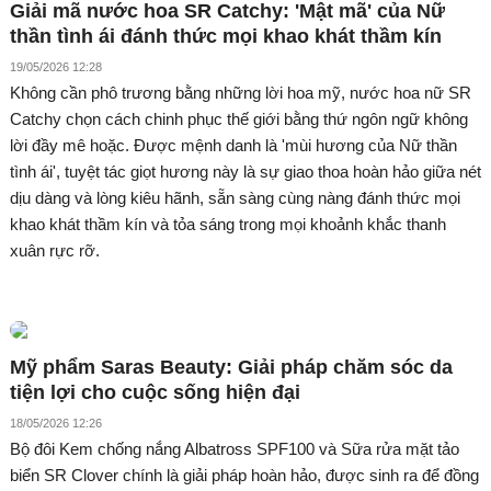
Giải mã nước hoa SR Catchy: 'Mật mã' của Nữ
thần tình ái đánh thức mọi khao khát thầm kín
19/05/2026 12:28
Không cần phô trương bằng những lời hoa mỹ, nước hoa nữ SR
Catchy chọn cách chinh phục thế giới bằng thứ ngôn ngữ không
lời đầy mê hoặc. Được mệnh danh là 'mùi hương của Nữ thần
tình ái', tuyệt tác giọt hương này là sự giao thoa hoàn hảo giữa nét
dịu dàng và lòng kiêu hãnh, sẵn sàng cùng nàng đánh thức mọi
khao khát thầm kín và tỏa sáng trong mọi khoảnh khắc thanh
xuân rực rỡ.
Mỹ phẩm Saras Beauty: Giải pháp chăm sóc da
tiện lợi cho cuộc sống hiện đại
18/05/2026 12:26
Bộ đôi Kem chống nắng Albatross SPF100 và Sữa rửa mặt tảo
biển SR Clover chính là giải pháp hoàn hảo, được sinh ra để đồng