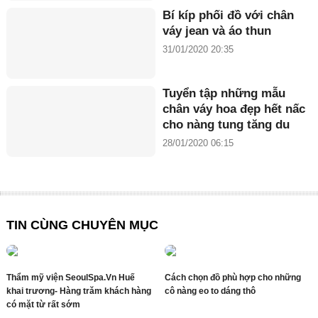
Bí kíp phối đồ với chân
váy jean và áo thun
31/01/2020 20:35
Tuyển tập những mẫu
chân váy hoa đẹp hết nấc
cho nàng tung tăng du
xuân
28/01/2020 06:15
TIN CÙNG CHUYÊN MỤC
Thẩm mỹ viện SeoulSpa.Vn Huế
Cách chọn đồ phù hợp cho những
khai trương- Hàng trăm khách hàng
cô nàng eo to dáng thô
có mặt từ rất sớm