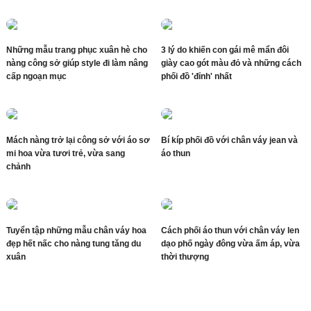
Những mẫu trang phục xuân hè cho
3 lý do khiến con gái mê mẩn đôi
nàng công sở giúp style đi làm nâng
giày cao gót màu đỏ và những cách
cấp ngoạn mục
phối đồ 'đỉnh' nhất
Mách nàng trở lại công sở với áo sơ
Bí kíp phối đồ với chân váy jean và
mi hoa vừa tươi trẻ, vừa sang
áo thun
chảnh
Tuyển tập những mẫu chân váy hoa
Cách phối áo thun với chân váy len
đẹp hết nấc cho nàng tung tăng du
dạo phố ngày đông vừa ấm áp, vừa
xuân
thời thượng