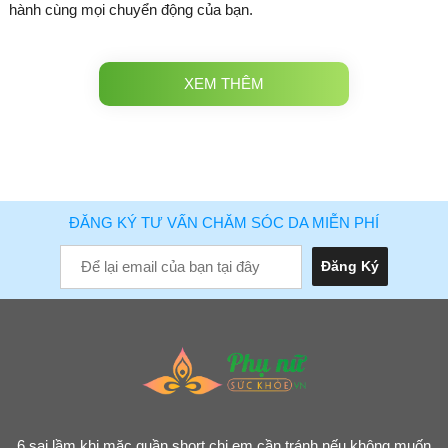
hành cùng mọi chuyển động của bạn.
XEM THÊM
ĐĂNG KÝ TƯ VẤN CHĂM SÓC DA MIỄN PHÍ
6 sai lầm khi mặc quần short chị em cần tránh nếu không muốn