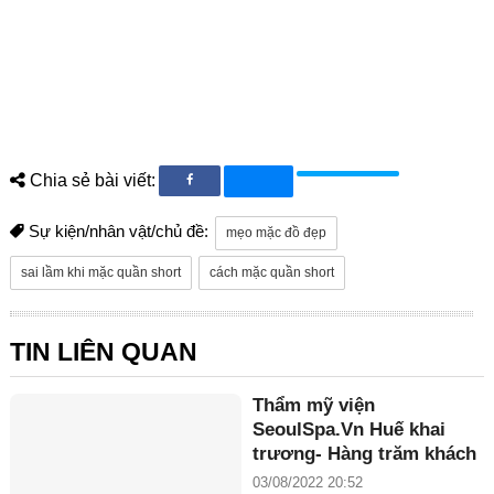
Chia sẻ bài viết:
Sự kiện/nhân vật/chủ đề:
mẹo mặc đồ đẹp
sai lầm khi mặc quần short
cách mặc quần short
TIN LIÊN QUAN
Thẩm mỹ viện
SeoulSpa.Vn Huế khai
trương- Hàng trăm khách
hàng có mặt từ rất sớm
03/08/2022 20:52