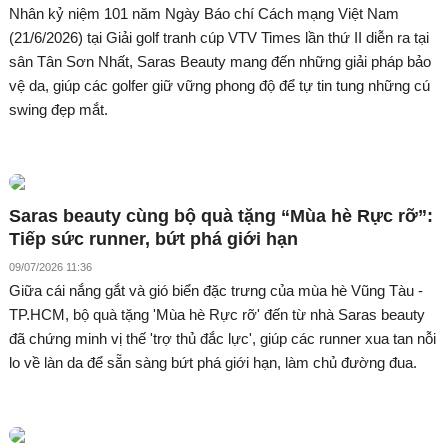
Nhân kỷ niệm 101 năm Ngày Báo chí Cách mạng Việt Nam
(21/6/2026) tại Giải golf tranh cúp VTV Times lần thứ II diễn ra tại
sân Tân Sơn Nhất, Saras Beauty mang đến những giải pháp bảo
vệ da, giúp các golfer giữ vững phong độ để tự tin tung những cú
swing đẹp mắt.
Saras beauty cùng bộ quà tặng “Mùa hè Rực rỡ”:
Tiếp sức runner, bứt phá giới hạn
09/07/2026 11:36
Giữa cái nắng gắt và gió biển đặc trưng của mùa hè Vũng Tàu -
TP.HCM, bộ quà tặng 'Mùa hè Rực rỡ' đến từ nhà Saras beauty
đã chứng minh vị thế 'trợ thủ đắc lực', giúp các runner xua tan nỗi
lo về làn da để sẵn sàng bứt phá giới hạn, làm chủ đường đua.