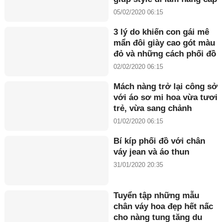
ngoạn mục
05/02/2020 06:15
3 lý do khiến con gái mê
mẩn đôi giày cao gót màu
đỏ và những cách phối đồ
'đỉnh' nhất
02/02/2020 06:15
Mách nàng trở lại công sở
với áo sơ mi hoa vừa tươi
trẻ, vừa sang chảnh
01/02/2020 06:15
Bí kíp phối đồ với chân
váy jean và áo thun
31/01/2020 20:35
Tuyển tập những mẫu
chân váy hoa đẹp hết nấc
cho nàng tung tăng du