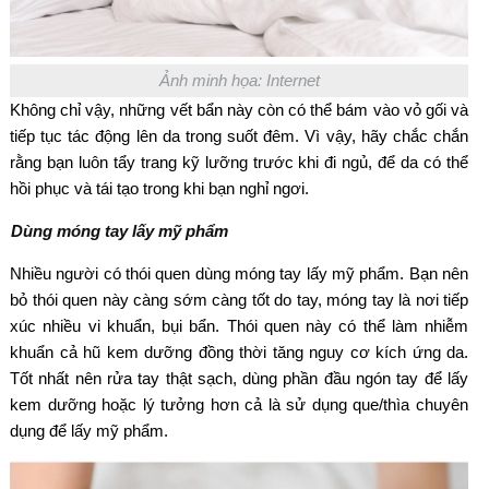
Ảnh minh họa: Internet
Không chỉ vậy, những vết bẩn này còn có thể bám vào vỏ gối và
tiếp tục tác động lên da trong suốt đêm. Vì vậy, hãy chắc chắn
rằng bạn luôn tẩy trang kỹ lưỡng trước khi đi ngủ, để da có thể
hồi phục và tái tạo trong khi bạn nghỉ ngơi.
Dùng móng tay lấy mỹ phẩm
Nhiều người có thói quen dùng móng tay lấy mỹ phẩm. Bạn nên
bỏ thói quen này càng sớm càng tốt do tay, móng tay là nơi tiếp
xúc nhiều vi khuẩn, bụi bẩn. Thói quen này có thể làm nhiễm
khuẩn cả hũ kem dưỡng đồng thời tăng nguy cơ kích ứng da.
Tốt nhất nên rửa tay thật sạch, dùng phần đầu ngón tay để lấy
kem dưỡng hoặc lý tưởng hơn cả là sử dụng que/thìa chuyên
dụng để lấy mỹ phẩm.