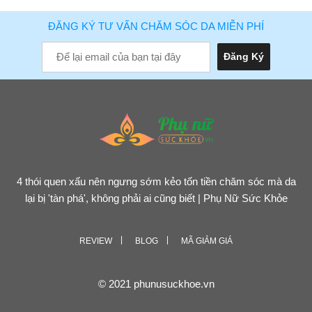
ĐĂNG KÝ TƯ VẤN CHĂM SÓC DA MIỄN PHÍ
4 thói quen xấu nên ngưng sớm kẻo tốn tiền chăm sóc mà da
lại bị 'tàn phá', không phải ai cũng biết | Phụ Nữ Sức Khỏe
REVIEW
BLOG
MÃ GIẢM GIÁ
© 2021 phunusuckhoe.vn