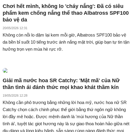
Chơi hết mình, không lo 'cháy nắng': Đã có siêu
phẩm kem chống nắng thể thao Albatross SPF100
bảo vệ da
20/05/2026 12:31
Không còn nỗi lo dặm lại kem mỗi giờ, Albatross SPF100 bảo vệ
da bền bỉ suốt 10 tiếng trước ánh nắng mặt trời, giúp bạn tự tin tận
hưởng trọn vẹn mùa hè rực rỡ.
Giải mã nước hoa SR Catchy: 'Mật mã' của Nữ
thần tình ái đánh thức mọi khao khát thầm kín
19/05/2026 12:28
Không cần phô trương bằng những lời hoa mỹ, nước hoa nữ SR
Catchy chọn cách chinh phục thế giới bằng thứ ngôn ngữ không
lời đầy mê hoặc. Được mệnh danh là 'mùi hương của Nữ thần
tình ái', tuyệt tác giọt hương này là sự giao thoa hoàn hảo giữa nét
dịu dàng và lòng kiêu hãnh, sẵn sàng cùng nàng đánh thức mọi