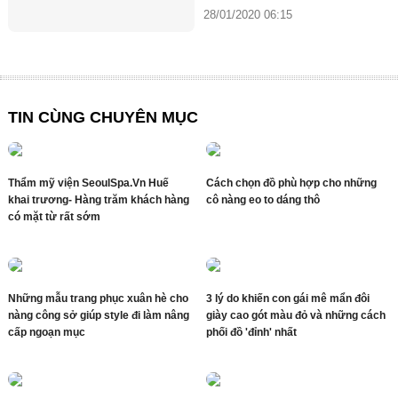
xuân
28/01/2020 06:15
TIN CÙNG CHUYÊN MỤC
Thẩm mỹ viện SeoulSpa.Vn Huế
Cách chọn đồ phù hợp cho những
khai trương- Hàng trăm khách hàng
cô nàng eo to dáng thô
có mặt từ rất sớm
Những mẫu trang phục xuân hè cho
3 lý do khiến con gái mê mẩn đôi
nàng công sở giúp style đi làm nâng
giày cao gót màu đỏ và những cách
cấp ngoạn mục
phối đồ 'đỉnh' nhất