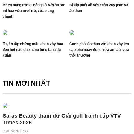
Mách nàng trở lại công sở với áo sơ
Bí kíp phối đồ với chân váy jean và
mi hoa vừa tươi trẻ, vừa sang
áo thun
chảnh
Tuyển tập những mẫu chân váy hoa
Cách phối áo thun với chân váy len
đẹp hết nấc cho nàng tung tăng du
dạo phố ngày đông vừa ấm áp, vừa
xuân
thời thượng
TIN MỚI NHẤT
Saras Beauty tham dự Giải golf tranh cúp VTV
Times 2026
09/07/2026 11:38