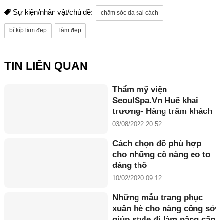
Sự kiện/nhân vật/chủ đề:
chăm sóc da sai cách
bí kíp làm đẹp
làm đẹp
TIN LIÊN QUAN
Thẩm mỹ viện
SeoulSpa.Vn Huế khai
trương- Hàng trăm khách
hàng có mặt từ rất sớm
03/08/2022 20:52
Cách chọn đồ phù hợp
cho những cô nàng eo to
dáng thô
10/02/2020 09:12
Những mẫu trang phục
xuân hè cho nàng công sở
giúp style đi làm nâng cấp