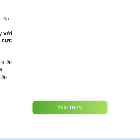
y với
à cực
ng tập
a
 tập
XEM THÊM