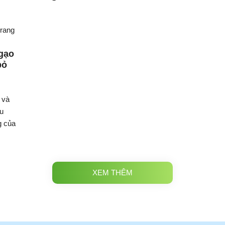
 gạo
bỏ
 và
ều
g của
XEM THÊM