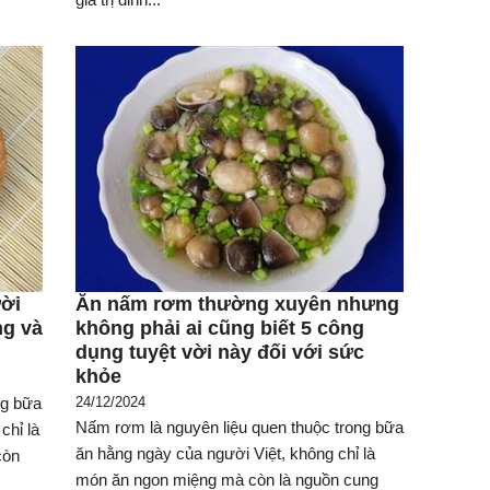
ời
Ăn nấm rơm thường xuyên nhưng
ng và
không phải ai cũng biết 5 công
dụng tuyệt vời này đối với sức
khỏe
ng bữa
24/12/2024
Nấm rơm là nguyên liệu quen thuộc trong bữa
chỉ là
ăn hằng ngày của người Việt, không chỉ là
còn
món ăn ngon miệng mà còn là nguồn cung