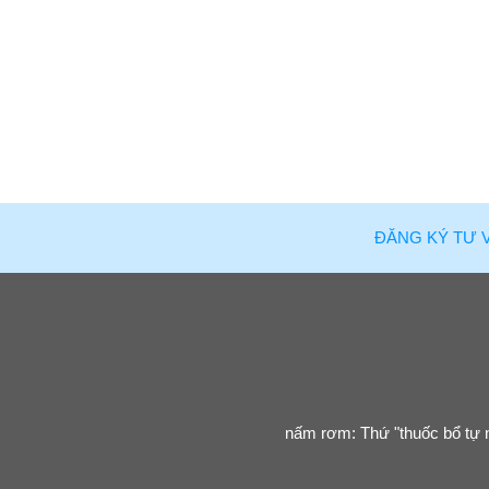
ĐĂNG KÝ TƯ 
nấm rơm: Thứ "thuốc bổ tự n