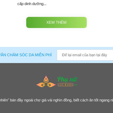
cấp dinh dưỡng...
XEM THÊM
VẤN CHĂM SÓC DA MIỄN PHÍ
hiên" bán đầy ngoài chợ giá vài nghìn đồng, biết cách ăn tốt ngan