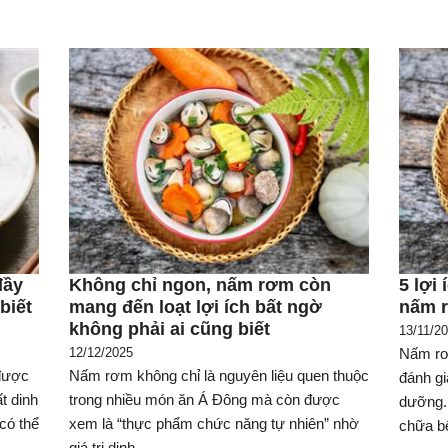
đầy
Không chỉ ngon, nấm rơm còn
5 lợi
biết
mang đến loạt lợi ích bất ngờ
nấm r
không phải ai cũng biết
13/11/2
12/12/2025
Nấm rơ
được
Nấm rơm không chỉ là nguyên liệu quen thuộc
đánh gi
t dinh
trong nhiều món ăn Á Đông mà còn được
dưỡng.
có thể
xem là “thực phẩm chức năng tự nhiên” nhờ
chữa bệ
giá trị dinh...