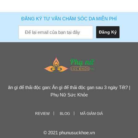
ĐĂNG KÝ TƯ VẤN CHĂM SÓC DA MIỄN PHÍ
ăn gì để thải độc gan: Ăn gì để thải độc gan sau 3 ngày Tết? |
Phụ Nữ Sức Khỏe
REVIEW
BLOG
MÃ GIẢM GIÁ
© 2021 phunusuckhoe.vn