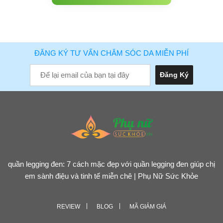
ĐĂNG KÝ TƯ VẤN CHĂM SÓC DA MIỄN PHÍ
quần legging đen: 7 cách mặc đẹp với quần legging đen giúp chị
em sành điệu và tinh tế miễn chê | Phụ Nữ Sức Khỏe
REVIEW
BLOG
MÃ GIẢM GIÁ