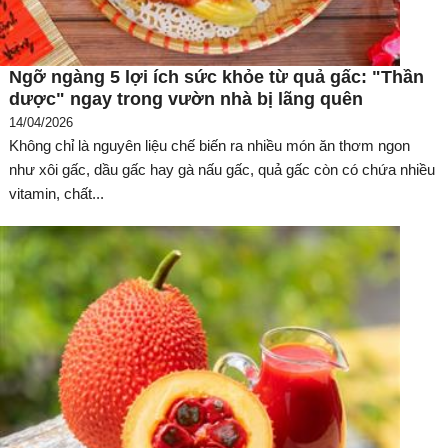
Ngỡ ngàng 5 lợi ích sức khỏe từ quả gấc: "Thần
dược" ngay trong vườn nhà bị lãng quên
14/04/2026
Không chỉ là nguyên liệu chế biến ra nhiều món ăn thơm ngon
như xôi gấc, dầu gấc hay gà nấu gấc, quả gấc còn có chứa nhiều
vitamin, chất...