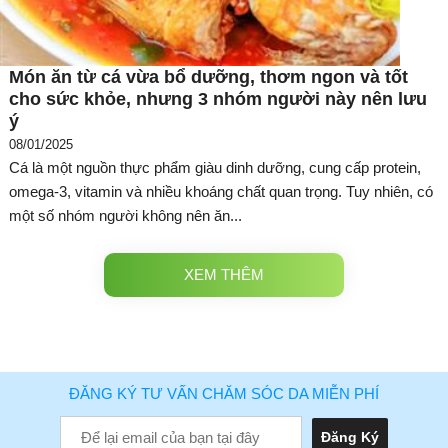
Món ăn từ cá vừa bổ dưỡng, thơm ngon và tốt
cho sức khỏe, nhưng 3 nhóm người này nên lưu
ý
08/01/2025
Cá là một nguồn thực phẩm giàu dinh dưỡng, cung cấp protein,
omega-3, vitamin và nhiều khoáng chất quan trọng. Tuy nhiên, có
một số nhóm người không nên ăn...
XEM THÊM
ĐĂNG KÝ TƯ VẤN CHĂM SÓC DA MIỄN PHÍ