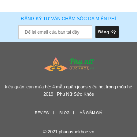
ĐĂNG KÝ TƯ VẤN CHĂM SÓC DA MIỄN PHÍ
kiểu quần jean mùa hè: 4 mẫu quần jeans siêu hot trong mùa hè
2019 | Phụ Nữ Sức Khỏe
REVIEW
BLOG
MÃ GIẢM GIÁ
© 2021 phunusuckhoe.vn