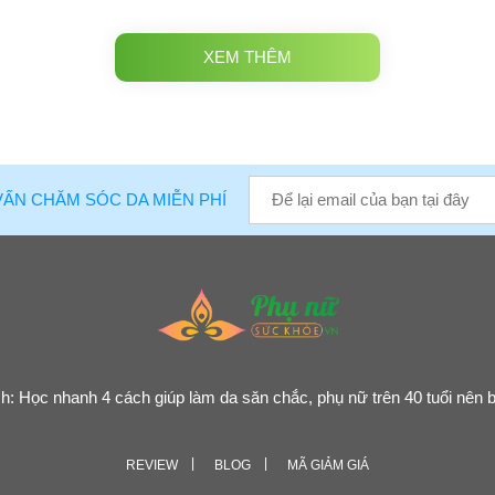
XEM THÊM
VẤN CHĂM SÓC DA MIỄN PHÍ
: Học nhanh 4 cách giúp làm da săn chắc, phụ nữ trên 40 tuổi nên 
REVIEW
BLOG
MÃ GIẢM GIÁ