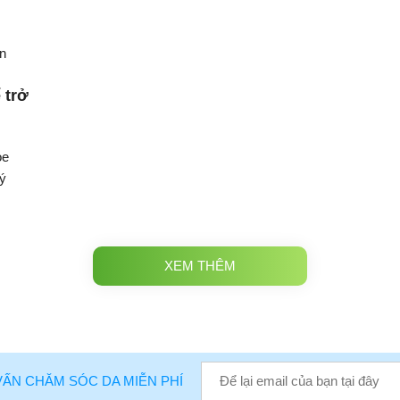
 trở
oe
 ý
XEM THÊM
VẤN CHĂM SÓC DA MIỄN PHÍ