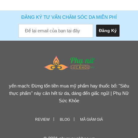
ĐĂNG KÝ TƯ VẤN CHĂM SÓC DA MIỄN PHÍ
yến mạch: Đừng tốn tiền mua mỹ phẩm hay thuốc bổ: "Siêu
thực phẩm" này cân hết từ da, dáng đến giấc ngủ! | Phụ Nữ
Sức Khỏe
REVIEW
BLOG
MÃ GIẢM GIÁ