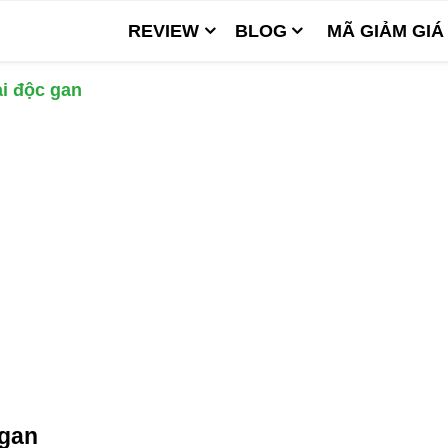
REVIEW
BLOG
MÃ GIẢM GIÁ
i độc gan
 gan