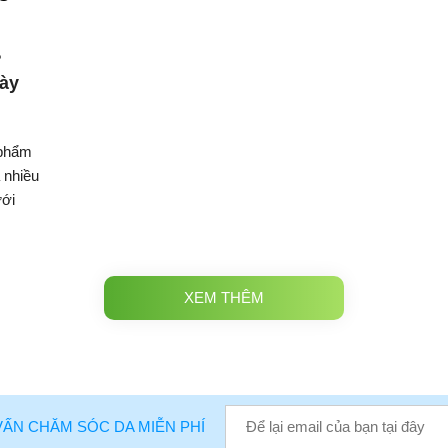
gày
 phẩm
 nhiều
ưới
XEM THÊM
VẤN CHĂM SÓC DA MIỄN PHÍ