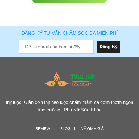
ĐĂNG KÝ TƯ VẤN CHĂM SÓC DA MIỄN PHÍ
thịt luộc: Giản đơn thịt heo luộc chấm mắm cá cơm thơm ngon
khó cưỡng | Phụ Nữ Sức Khỏe
REVIEW
BLOG
MÃ GIẢM GIÁ