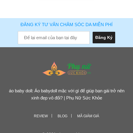
ĐĂNG KÝ TƯ VẤN CHĂM SÓC DA MIỄN PHÍ
áo baby doll: Áo babydoll mặc với gì để giúp bạn gái trở nên
xinh đẹp vô đối? | Phụ Nữ Sức Khỏe
REVIEW
BLOG
MÃ GIẢM GIÁ